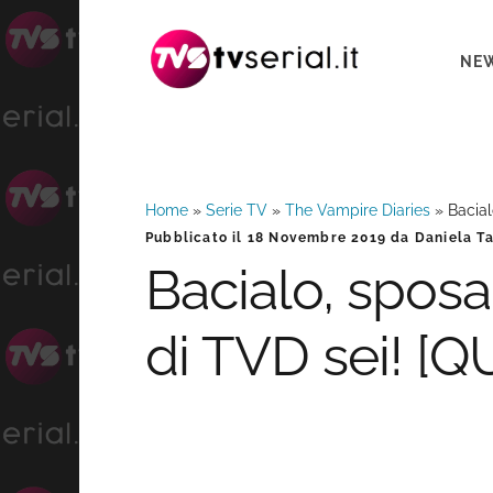
Passa
Passa
Passa
alla
al
alla
NE
navigazione
contenuto
barra
primaria
principale
laterale
primaria
Home
»
Serie TV
»
The Vampire Diaries
»
Bacial
Barra
Pubblicato il
18 Novembre 2019
da
Daniela T
Bacialo, sposa
laterale
di TVD sei! [Q
primaria