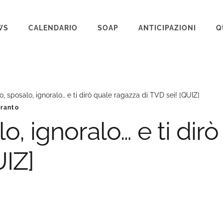
WS
CALENDARIO
SOAP
ANTICIPAZIONI
Q
BEAUTIFUL
IL PARADISO DELLE SIGNORE
o, sposalo, ignoralo… e ti dirò quale ragazza di TVD sei! [QUIZ]
LA PROMESSA
aranto
SEGRETI DI FAMIGLIA
lo, ignoralo… e ti dir
TEMPESTA D’AMORE
UIZ]
UN POSTO AL SOLE