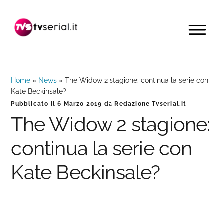
Passa
Passa
Passa
alla
al
alla
MENU
navigazione
contenuto
barra
primaria
principale
laterale
primaria
Home
»
News
»
The Widow 2 stagione: continua la serie con
Kate Beckinsale?
Pubblicato il
6 Marzo 2019
da
Redazione Tvserial.it
The Widow 2 stagione:
continua la serie con
Kate Beckinsale?