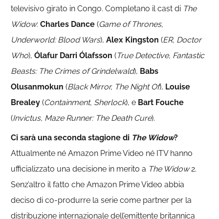
televisivo girato in Congo. Completano il cast di
The
Widow
:
Charles Dance
(
Game of Thrones,
Underworld: Blood Wars
),
Alex Kingston
(
ER, Doctor
Who
),
Ólafur Darri Ólafsson
(
True Detective, Fantastic
Beasts: The Crimes of Grindelwald
),
Babs
Olusanmokun
(
Black Mirror, The Night Of
),
Louise
Brealey
(
Containment, Sherlock
), e
Bart Fouche
(
Invictus, Maze Runner: The Death Cure
).
Ci sarà una seconda stagione di
The Widow
?
Attualmente né Amazon Prime Video né ITV hanno
ufficializzato una decisione in merito a
The Widow
2.
Senz’altro il fatto che Amazon Prime Video abbia
deciso di co-produrre la serie come partner per la
distribuzione internazionale dell’emittente britannica