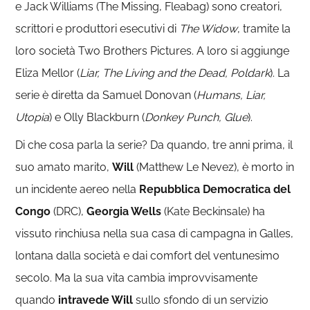
e Jack Williams (The Missing, Fleabag) sono creatori,
scrittori e produttori esecutivi di
The Widow
, tramite la
loro società Two Brothers Pictures. A loro si aggiunge
Eliza Mellor (
Liar, The Living and the Dead, Poldark
). La
serie è diretta da Samuel Donovan (
Humans, Liar,
Utopia
) e Olly Blackburn (
Donkey Punch, Glue
).
Di che cosa parla la serie? Da quando, tre anni prima, il
suo amato marito,
Will
(Matthew Le Nevez), è morto in
un incidente aereo nella
Repubblica Democratica del
Congo
(DRC),
Georgia Wells
(Kate Beckinsale) ha
vissuto rinchiusa nella sua casa di campagna in Galles,
lontana dalla società e dai comfort del ventunesimo
secolo. Ma la sua vita cambia improvvisamente
quando
intravede Will
sullo sfondo di un servizio