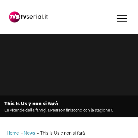
Passa
Passa
Passa
alla
al
alla
MENU
navigazione
contenuto
barra
primaria
principale
laterale
primaria
This Is Us 7 non si farà
Le vicende della famiglia Pearson finiscono con la stagione 6
Home
»
News
»
This Is Us 7 non si farà