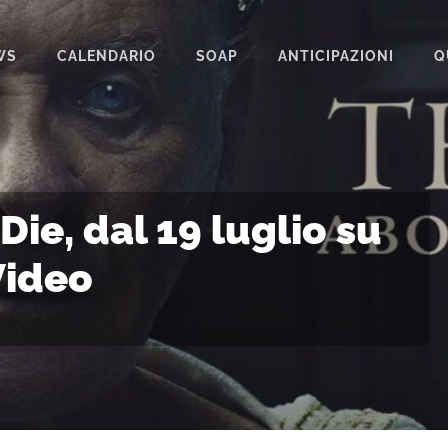
WS
CALENDARIO
SOAP
ANTICIPAZIONI
Q
BEAUTIFUL
IL PARADISO DELLE SIGNORE
LA PROMESSA
ie, dal 19 luglio su
SEGRETI DI FAMIGLIA
Video
TEMPESTA D’AMORE
UN POSTO AL SOLE