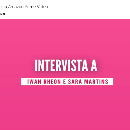
lio su Amazon Prime Video
nzo