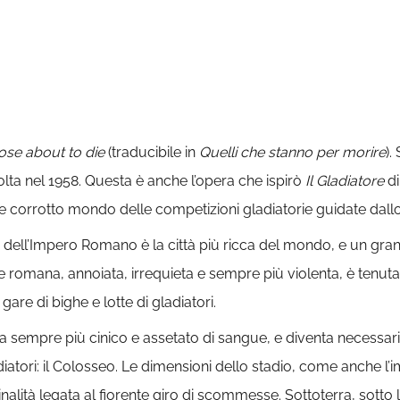
ose about to die
(traducibile in
Quelli che stanno per morire
).
lta nel 1958. Questa è anche l’opera che ispirò
Il Gladiatore
d
orrotto mondo delle competizioni gladiatorie guidate dallo
o dell’Impero Romano è la città più ricca del mondo, e un gran
mana, annoiata, irrequieta e sempre più violenta, è tenuta 
are di bighe e lotte di gladiatori.
si fa sempre più cinico e assetato di sangue, e diventa necess
atori: il Colosseo. Le dimensioni dello stadio, come anche l’
nalità legata al fiorente giro di scommesse. Sottoterra, sotto 