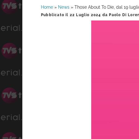
Home
»
News
»
Those About To Die, dal 19 lug
Barra
Pubblicato il
22 Luglio 2024
da
Paolo Di Lore
laterale
primaria