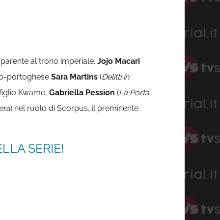
apparente al trono imperiale.
Jojo Macari
anco-portoghese
Sara Martins
(
Delitti in
o figlio Kwame,
Gabriella Pession
(
La Porta
era
) nel ruolo di Scorpus, il preminente
LLA SERIE!