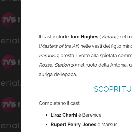
Il cast include
Tom Hughes
(
Victoria
) nel r
(
Masters of the Air
) nelle vesti del figlio m
Paradiso
) presta il volto alla spietata com
Rossa, Station 19
) nel ruolo della Antonia, u
auriga dell’epoca.
SCOPRI TU
Completano il cast:
Liraz Charhi
è Berenice;
Rupert Penry-Jones
è Marsus;