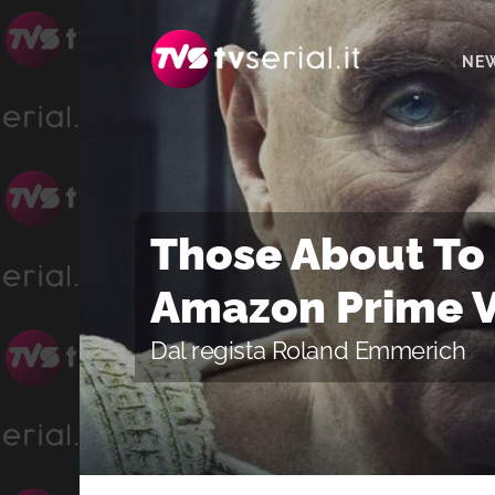
Passa
Passa
Passa
alla
al
alla
NE
navigazione
contenuto
barra
primaria
principale
laterale
primaria
Those About To D
Amazon Prime 
Dal regista Roland Emmerich