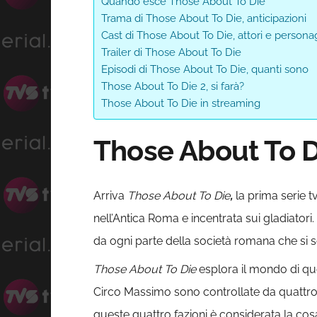
Quando esce Those About To Die
Trama di Those About To Die, anticipazioni
Cast di Those About To Die, attori e persona
Trailer di Those About To Die
Episodi di Those About To Die, quanti sono
Those About To Die 2, si farà?
Those About To Die in streaming
Those About To Di
Arriva
Those About To Die
,
la prima serie t
nell’Antica Roma e incentrata sui gladiatori
da ogni parte della società romana che si sc
Those About To Die
esplora il mondo di que
Circo Massimo sono controllate da quattro c
queste quattro fazioni è considerata la cos