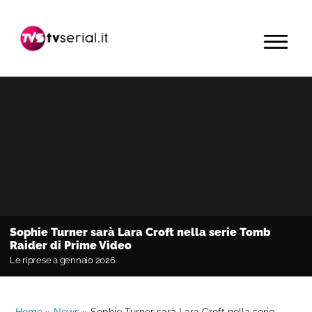
Passa
Passa
Passa
alla
al
alla
MENU
navigazione
contenuto
barra
primaria
principale
laterale
primaria
Sophie Turner sarà Lara Croft nella serie Tomb
Raider di Prime Video
Le riprese a gennaio 2026