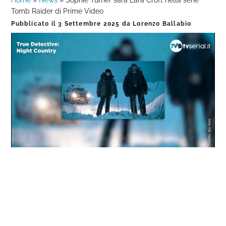
Home
»
News
»
Sophie Turner sarà Lara Croft nella serie
Tomb Raider di Prime Video
Pubblicato il
3 Settembre 2025
da
Lorenzo Ballabio
Loaded
:
Progress
:
Unmute
0%
0%