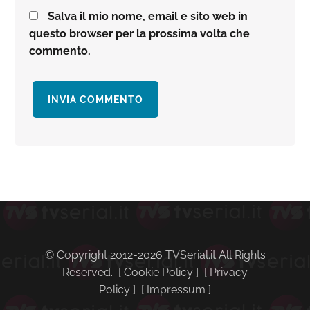
Salva il mio nome, email e sito web in
questo browser per la prossima volta che
commento.
Barra
laterale
primaria
© Copyright 2012-2026 TVSerial.it All Rights
Reserved. [
Cookie Policy
] [
Privacy
Policy
] [
Impressum
]