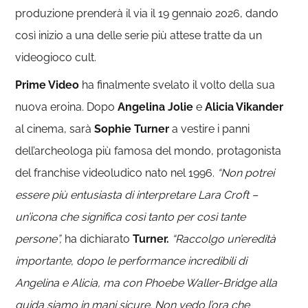
produzione prenderà il via il 19 gennaio 2026, dando
così inizio a una delle serie più attese tratte da un
videogioco cult.
Prime Video
ha finalmente svelato il volto della sua
nuova eroina. Dopo
Angelina Jolie
e
Alicia Vikander
al cinema, sarà
Sophie Turner
a vestire i panni
dell’archeologa più famosa del mondo, protagonista
del franchise videoludico nato nel 1996.
“Non potrei
essere più entusiasta di interpretare Lara Croft –
un’icona che significa così tanto per così tante
persone”,
ha dichiarato
Turner.
“Raccolgo un’eredità
importante, dopo le performance incredibili di
Angelina e Alicia, ma con Phoebe Waller-Bridge alla
guida siamo in mani sicure. Non vedo l’ora che