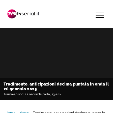
Passa
Passa
Passa
alla
al
alla
MENU
navigazione
contenuto
barra
primaria
principale
laterale
primaria
Tradimento, anticipazioni decima puntata in onda il
26 gennaio 2025
Trama episodi 22 seconda parte, 23 e 24