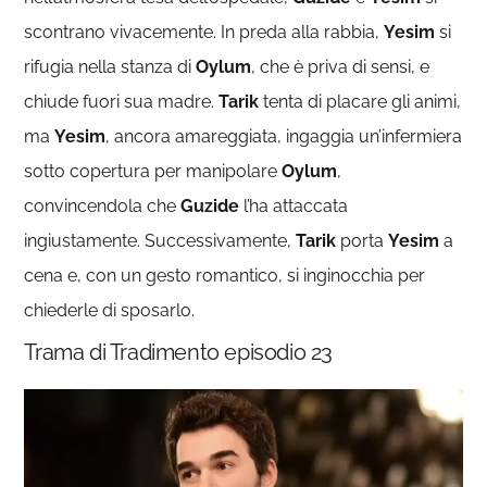
scontrano vivacemente. In preda alla rabbia,
Yesim
si
rifugia nella stanza di
Oylum
, che è priva di sensi, e
chiude fuori sua madre.
Tarik
tenta di placare gli animi,
ma
Yesim
, ancora amareggiata, ingaggia un’infermiera
sotto copertura per manipolare
Oylum
,
convincendola che
Guzide
l’ha attaccata
ingiustamente. Successivamente,
Tarik
porta
Yesim
a
cena e, con un gesto romantico, si inginocchia per
chiederle di sposarlo.
Trama di Tradimento episodio 23