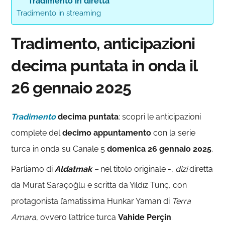
Tradimento in diretta
Tradimento in streaming
Tradimento, anticipazioni
decima puntata in onda il
26 gennaio 2025
Tradimento
decima puntata
: scopri le anticipazioni
complete del
decimo
appuntamento
con la serie
turca in onda su Canale 5
domenica 26 gennaio 2025
.
Parliamo di
Aldatmak
–
nel titolo originale -,
dizi
diretta
da Murat Saraçoğlu e scritta da Yıldız Tunç, con
protagonista l’amatissima Hunkar Yaman di
Terra
Amara
, ovvero l’attrice turca
Vahide Perçin
.