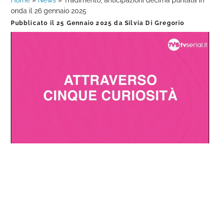
Home
»
News
»
Tradimento, anticipazioni decima puntata in
onda il 26 gennaio 2025
Pubblicato il
25 Gennaio 2025
da
Silvia Di Gregorio
Loaded
:
Progress
:
Unmute
0%
0%