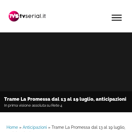
Passa
Passa
Passa
alla
al
alla
MENU
navigazione
contenuto
barra
primaria
principale
laterale
primaria
Trame La Promessa dal 13 al 19 luglio, anticipazioni
In prima visione assoluta su Rete 4
Home
»
Anticipazioni
»
Trame La Promessa dal 13 al 19 luglio,