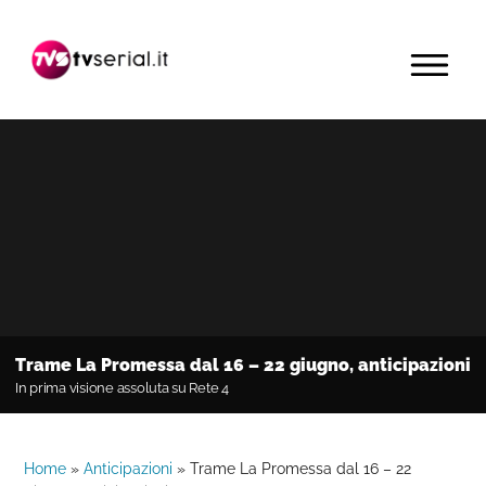
Passa
Passa
Passa
alla
al
alla
MENU
navigazione
contenuto
barra
primaria
principale
laterale
primaria
Trame La Promessa dal 16 – 22 giugno, anticipazioni
In prima visione assoluta su Rete 4
Home
»
Anticipazioni
»
Trame La Promessa dal 16 – 22