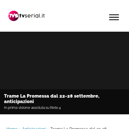
Passa
Passa
Passa
alla
al
alla
MENU
navigazione
contenuto
barra
primaria
principale
laterale
primaria
Trame La Promessa dal 22-28 settembre,
anticipazioni
In prima visione assoluta su Rete 4