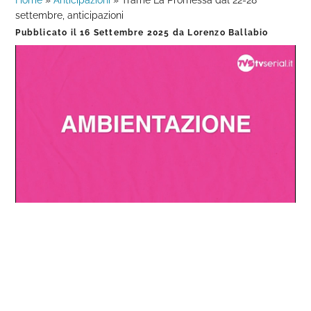
Home
»
Anticipazioni
»
Trame La Promessa dal 22-28
settembre, anticipazioni
Pubblicato il
16 Settembre 2025
da
Lorenzo Ballabio
Loaded
:
Progress
:
Unmute
0%
0%