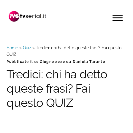
Passa
Passa
Passa
alla
al
alla
MENU
navigazione
contenuto
barra
primaria
principale
laterale
primaria
Home
»
Quiz
»
Tredici: chi ha detto queste frasi? Fai questo
QUIZ
Pubblicato il
11 Giugno 2020
da
Daniela Taranto
Tredici: chi ha detto
queste frasi? Fai
questo QUIZ