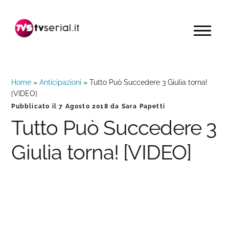
Passa
Passa
Passa
alla
al
alla
MENU
navigazione
contenuto
barra
primaria
principale
laterale
primaria
Home
»
Anticipazioni
»
Tutto Può Succedere 3 Giulia torna!
[VIDEO]
Pubblicato il
7 Agosto 2018
da
Sara Papetti
Tutto Può Succedere 3
Giulia torna! [VIDEO]