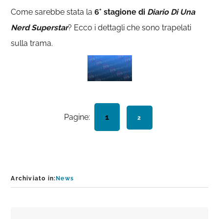
Come sarebbe stata la
6° stagione di
Diario Di Una
Nerd Superstar
? Ecco i dettagli che sono trapelati
sulla trama.
Pagine:
Pagina
1
PAGINA
2
Archiviato in:
News
Interazioni