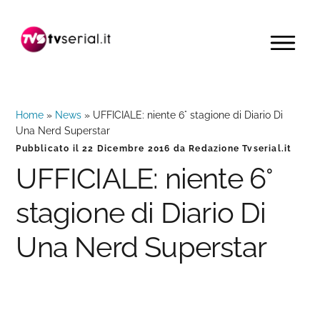
Passa
Passa
Passa
alla
al
alla
MENU
navigazione
contenuto
barra
primaria
principale
laterale
primaria
Home
»
News
»
UFFICIALE: niente 6° stagione di Diario Di
Una Nerd Superstar
Pubblicato il
22 Dicembre 2016
da
Redazione Tvserial.it
UFFICIALE: niente 6°
stagione di Diario Di
Una Nerd Superstar