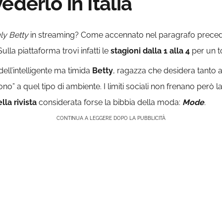
ederlo in Italia
ly Betty
in streaming? Come accennato nel paragrafo precede
 Sulla piattaforma trovi infatti le
stagioni dalla 1 alla 4
per un t
ell’intelligente ma timida
Betty
, ragazza che desidera tanto a
 a quel tipo di ambiente. I limiti sociali non frenano però l
lla rivista
considerata forse la bibbia della moda:
Mode
.
CONTINUA A LEGGERE DOPO LA PUBBLICITÀ