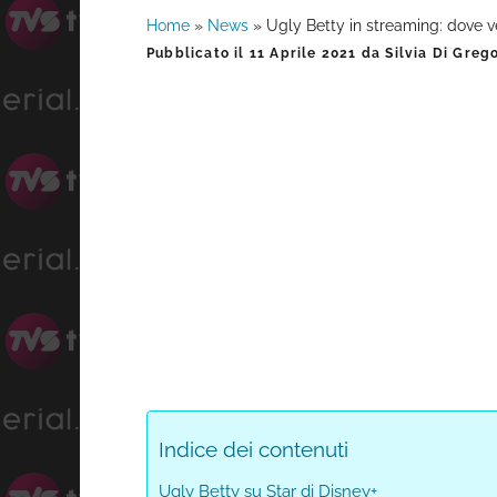
Home
»
News
»
Ugly Betty in streaming: dove v
Barra
Pubblicato il
11 Aprile 2021
da
Silvia Di Greg
laterale
primaria
Indice dei contenuti
Ugly Betty su Star di Disney+