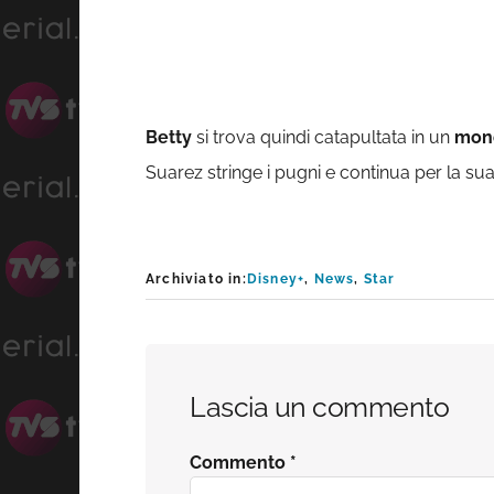
Betty
si trova quindi catapultata in un
mond
Suarez stringe i pugni e continua per la su
Archiviato in:
Disney+
,
News
,
Star
Interazioni
Lascia un commento
del
Commento
*