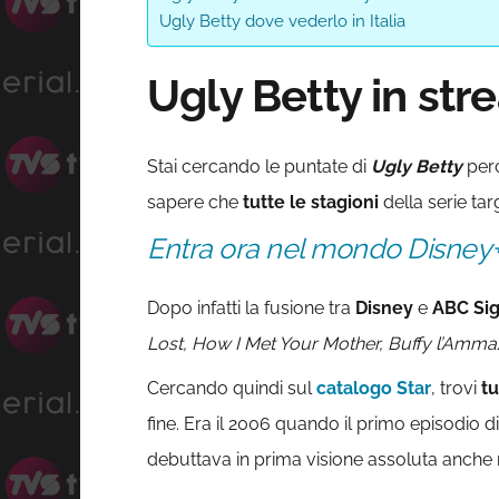
Ugly Betty dove vederlo in Italia
Ugly Betty in str
Stai cercando le puntate di
Ugly Betty
perc
sapere che
tutte le stagioni
della serie ta
Entra ora nel mondo Disney
Dopo infatti la fusione tra
Disney
e
ABC Si
Lost, How I Met Your Mother, Buffy l’Amm
Cercando quindi sul
catalogo Star
, trovi
tu
fine. Era il 2006 quando il primo episodio d
debuttava in prima visione assoluta anche n