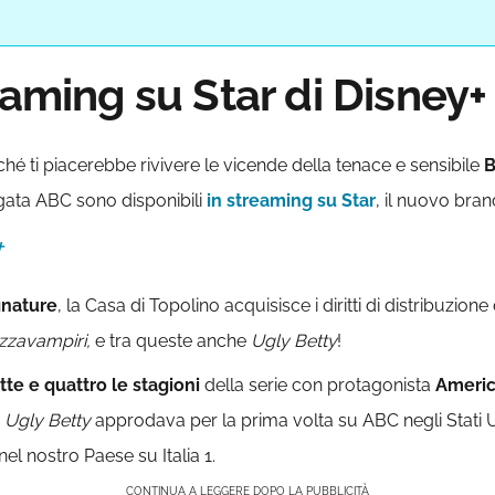
eaming su Star di Disney+
hé ti piacerebbe rivivere le vicende della tenace e sensibile
B
rgata ABC sono disponibili
in streaming su Star
, il nuovo bra
+
gnature
, la Casa di Topolino acquisisce i diritti di distribuzio
azzavampiri,
e tra queste anche
Ugly Betty
!
tte e quattro le stagioni
della serie con protagonista
Americ
i
Ugly Betty
approdava per la prima volta su ABC negli Stati U
el nostro Paese su Italia 1.
CONTINUA A LEGGERE DOPO LA PUBBLICITÀ