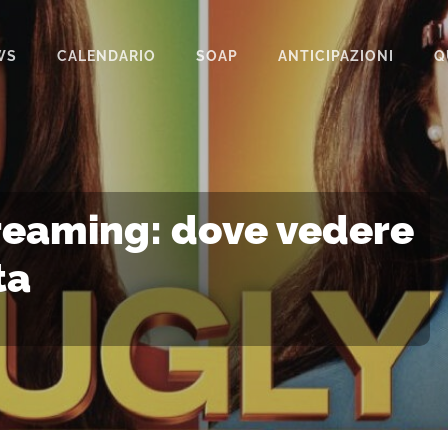
WS
CALENDARIO
SOAP
ANTICIPAZIONI
Q
BEAUTIFUL
IL PARADISO DELLE SIGNORE
LA PROMESSA
treaming: dove vedere
SEGRETI DI FAMIGLIA
ta
TEMPESTA D’AMORE
UN POSTO AL SOLE