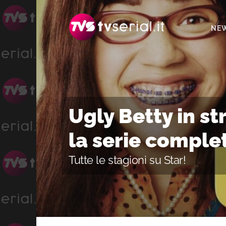
Passa
Passa
Passa
alla
al
alla
NE
navigazione
contenuto
barra
primaria
principale
laterale
primaria
Ugly Betty in s
la serie comple
Tutte le stagioni su Star!