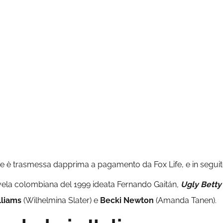
serie è trasmessa dapprima a pagamento da
Fox Life
, e in segu
ela colombiana del 1999 ideata Fernando Gaitán
,
Ugly
Betty
lliams
(Wilhelmina Slater)
e
Becki Newton
(Amanda Tanen)
.