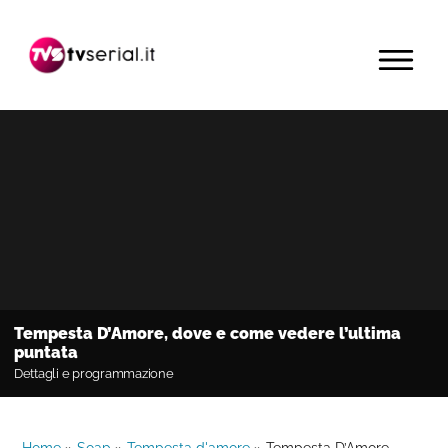
Passa
Passa
Passa
alla
al
alla
MENU
navigazione
contenuto
barra
primaria
principale
laterale
primaria
Tempesta D’Amore, dove e come vedere l’ultima
puntata
Dettagli e programmazione