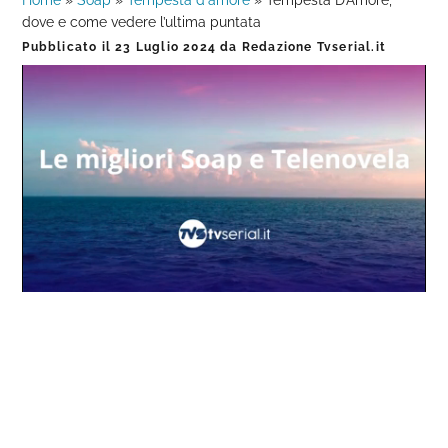
Home
»
Soap
»
Tempesta d'amore
»
Tempesta D’Amore,
dove e come vedere l’ultima puntata
Pubblicato il
23 Luglio 2024
da
Redazione Tvserial.it
Loaded
:
Progress
:
Unmute
0%
0%