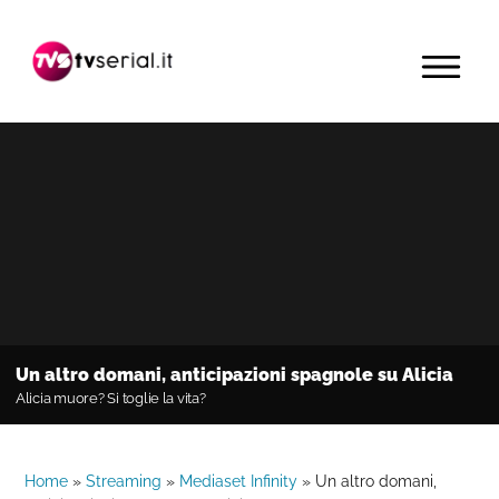
Passa
Passa
Passa
alla
al
alla
MENU
navigazione
contenuto
barra
primaria
principale
laterale
primaria
Un altro domani, anticipazioni spagnole su Alicia
Alicia muore? Si toglie la vita?
Home
»
Streaming
»
Mediaset Infinity
»
Un altro domani,