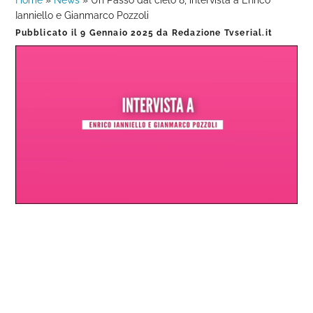
Home
»
News
»
Un Passo dal cielo 8, intervista a Enrico
Ianniello e Gianmarco Pozzoli
Pubblicato il
9 Gennaio 2025
da
Redazione Tvserial.it
Loaded
:
Progress
:
Unmute
0%
0%