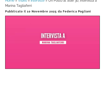
Home
»
Video
»
Interviste
»
Un Posto al Sole 30, intervista a
Marina Tagliaferri
Pubblicato il
10 Novembre 2025
da
Federica Pogliani
Loaded
:
Progress
:
Unmute
0%
0%