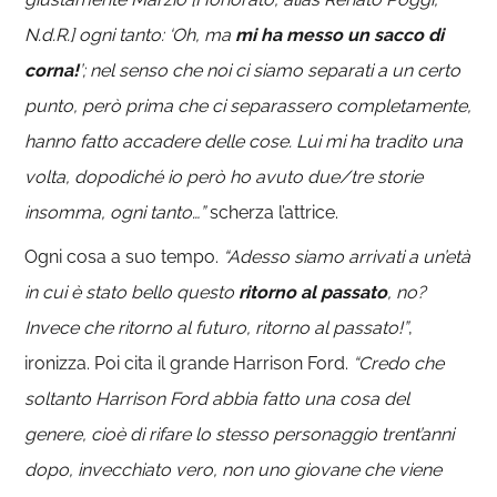
N.d.R.] ogni tanto: ‘Oh, ma
mi ha messo un sacco di
corna!
’; nel senso che noi ci siamo separati a un certo
punto, però prima che ci separassero completamente,
hanno fatto accadere delle cose. Lui mi ha tradito una
volta, dopodiché io però ho avuto due/tre storie
insomma, ogni tanto…”
scherza l’attrice.
Ogni cosa a suo tempo.
“Adesso siamo arrivati a un’età
in cui è stato bello questo
ritorno al passato
, no?
Invece che ritorno al futuro, ritorno al passato!”
,
ironizza. Poi cita il grande Harrison Ford.
“Credo che
soltanto Harrison Ford abbia fatto una cosa del
genere, cioè di rifare lo stesso personaggio trent’anni
dopo, invecchiato vero, non uno giovane che viene