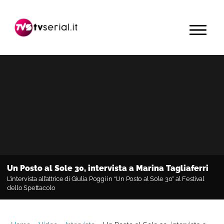
Passa
Passa
Passa
alla
al
alla
MENU
navigazione
contenuto
barra
primaria
principale
laterale
primaria
Un Posto al Sole 30, intervista a Marina Tagliaferri
L’intervista all’attrice di Giulia Poggi in “Un Posto al Sole 30” al Festival
dello Spettacolo