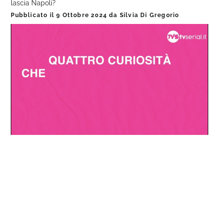
lascia Napoli?
Pubblicato il
9 Ottobre 2024
da
Silvia Di Gregorio
Loaded
:
Progress
:
Unmute
0%
0%