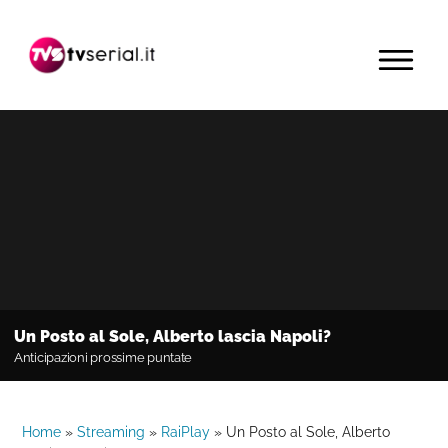
Passa
Passa
Passa
alla
al
alla
MENU
navigazione
contenuto
barra
primaria
principale
laterale
primaria
Un Posto al Sole, Alberto lascia Napoli?
Anticipazioni prossime puntate
Home
»
Streaming
»
RaiPlay
»
Un Posto al Sole, Alberto