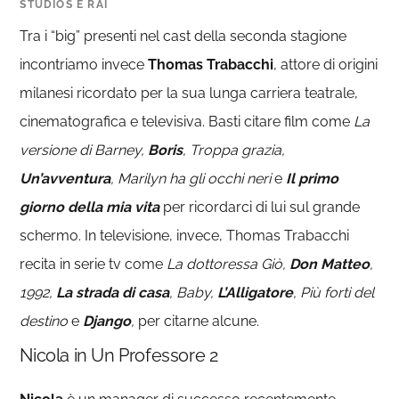
STUDIOS E RAI
Tra i “big” presenti nel cast della seconda stagione
incontriamo invece
Thomas Trabacchi
, attore di origini
milanesi ricordato per la sua lunga carriera teatrale,
cinematografica e televisiva. Basti citare film come
La
versione di Barney,
Boris
, Troppa grazia,
Un’avventura
, Marilyn ha gli occhi neri
e
Il primo
giorno della mia vita
per ricordarci di lui sul grande
schermo. In televisione, invece, Thomas Trabacchi
recita in serie tv come
La dottoressa Giò,
Don Matteo
,
1992,
La strada di casa
, Baby,
L’Alligatore
, Più forti del
destino
e
Django
,
per citarne alcune.
Nicola in Un Professore 2