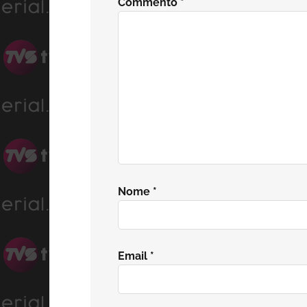
Commento
*
lettore
Nome
*
Email
*