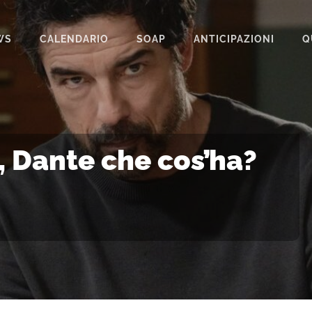
WS
CALENDARIO
SOAP
ANTICIPAZIONI
Q
BEAUTIFUL
IL PARADISO DELLE SIGNORE
LA PROMESSA
, Dante che cos’ha?
SEGRETI DI FAMIGLIA
TEMPESTA D’AMORE
UN POSTO AL SOLE