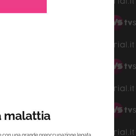
 malattia
se con una grande preoccupazione legata