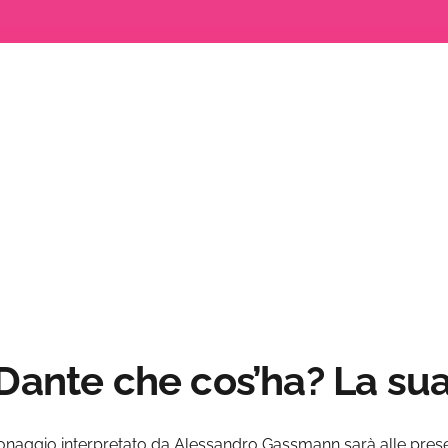
Loaded
:
0%
 Dante che cos’ha? La sua
rsonaggio interpretato da Alessandro Gassmann sarà alle pre