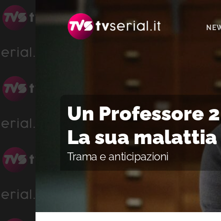
Passa
Passa
Passa
alla
al
alla
NE
navigazione
contenuto
barra
primaria
principale
laterale
primaria
Un Professore 2
La sua malattia
Trama e anticipazioni