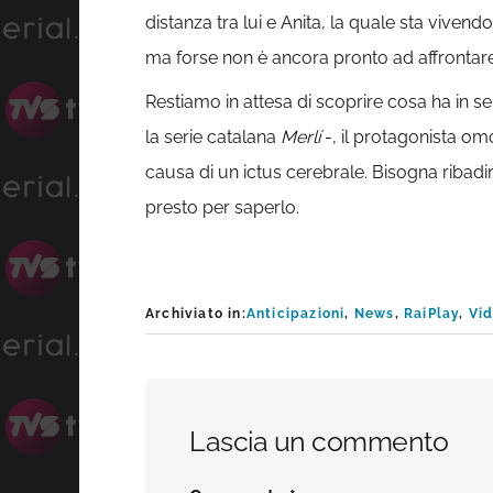
distanza tra lui e Anita, la quale sta viven
ma forse non è ancora pronto ad affrontar
Restiamo in attesa di scoprire cosa ha in ser
la serie catalana
Merlí
-, il protagonista om
causa di un ictus cerebrale. Bisogna ribad
presto per saperlo.
Archiviato in:
Anticipazioni
,
News
,
RaiPlay
,
Vi
Interazioni
Lascia un commento
del