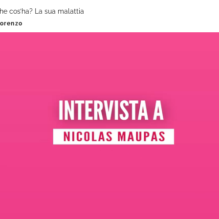
he cos’ha? La sua malattia
Lorenzo