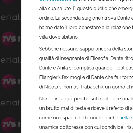
alla sua salute. È questo quello che emerge
ordine. La seconda stagione ritrova Dante e
hanno dato il loro benestare alla relazione t
villa dove abitano.
Sebbene nessuno sappia ancora della storia 
qualità di insegnante di Filosofia. Dante ri
Dante e Anita si complica quando – dal pas
Filangieri), l’ex moglie di Dante che fa rit
di Nicola (Thomas Trabacchi), un uomo che ha
Non è finita qui, perché sul fronte persona
un brutto mal di testa e riceve il referto d
come una spada di Damocle, anche
nella 
un’amica dottoressa con cui condivide i risul