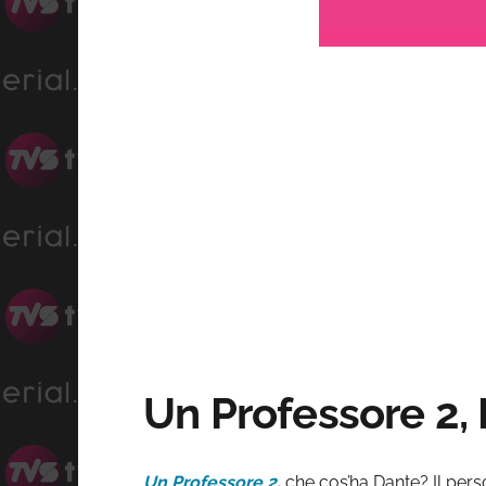
Progress
:
Unmute
0%
Un Professore 2,
Un Professore 2
,
che cos’ha Dante? Il pe