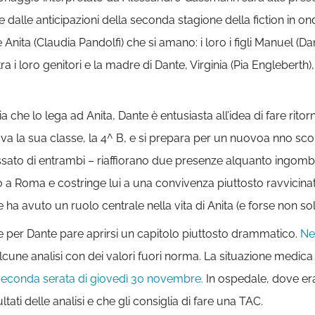
 dalle anticipazioni della seconda stagione della fiction in 
 Anita (Claudia Pandolfi) che si amano: i loro i figli Manuel
ra i loro genitori e la madre di Dante, Virginia (Pia Engleberth)
che lo lega ad Anita, Dante è entusiasta all’idea di fare ritor
trova la sua classe, la 4^ B, e si prepara per un nuovoa nno sco
sato di entrambi – riaffiorano due presenze alquanto ingombra
orno a Roma e costringe lui a una convivenza piuttosto ravvicina
 avuto un ruolo centrale nella vita di Anita (e forse non solo 
le per Dante pare aprirsi un capitolo piuttosto drammatico.
Ne
i alcune analisi con dei valori fuori norma. La situazione medic
seconda serata di giovedì 30 novembre.
In ospedale, dove era
tati delle analisi e che gli consiglia di fare una TAC.