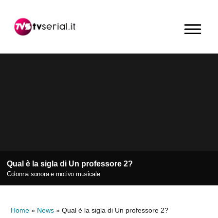
Passa
Passa
Passa
alla
al
alla
MENU
navigazione
contenuto
barra
primaria
principale
laterale
primaria
Qual è la sigla di Un professore 2?
Colonna sonora e motivo musicale
Home
»
News
»
Qual è la sigla di Un professore 2?