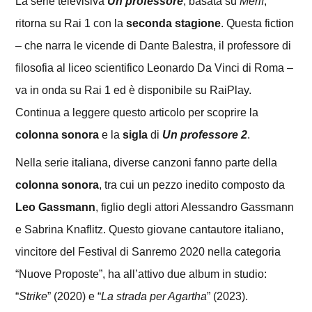
La serie televisiva
Un professore
, basata su
Merlí
,
ritorna su Rai 1 con la
seconda stagione
. Questa fiction
– che narra le vicende di Dante Balestra, il professore di
filosofia al liceo scientifico Leonardo Da Vinci di Roma –
va in onda su Rai 1 ed è disponibile su RaiPlay.
Continua a leggere questo articolo per scoprire la
colonna
sonora
e la
sigla
di
Un professore 2
.
Nella serie italiana, diverse canzoni fanno parte della
colonna sonora
, tra cui un pezzo inedito composto da
Leo Gassmann
, figlio degli attori Alessandro Gassmann
e Sabrina Knaflitz. Questo giovane cantautore italiano,
vincitore del Festival di Sanremo 2020 nella categoria
“Nuove Proposte”, ha all’attivo due album in studio:
“
Strike
” (2020) e “
La strada per Agartha
” (2023).