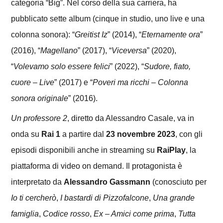
categoria “Big”. Nel corso della sua carriera, ha
pubblicato sette album (cinque in studio, uno live e una
colonna sonora): “
Greitist Iz
” (2014), “
Eternamente ora
”
(2016), “
Magellano
” (2017), “
Viceversa
” (2020),
“
Volevamo solo essere felici
” (2022), “
Sudore, fiato,
cuore – Live
” (2017) e “
Poveri ma ricchi – Colonna
sonora originale
” (2016).
Un professore 2
, diretto da Alessandro Casale, va in
onda su
Rai 1
a partire dal
23 novembre 2023
, con gli
episodi disponibili anche in streaming su
RaiPlay
, la
piattaforma di video on demand. Il protagonista è
interpretato da
Alessandro Gassmann
(conosciuto per
Io ti cercherò
,
I bastardi
di Pizzofalcone
,
Una grande
famiglia
,
Codice rosso
,
Ex – Amici come prima
,
Tutta