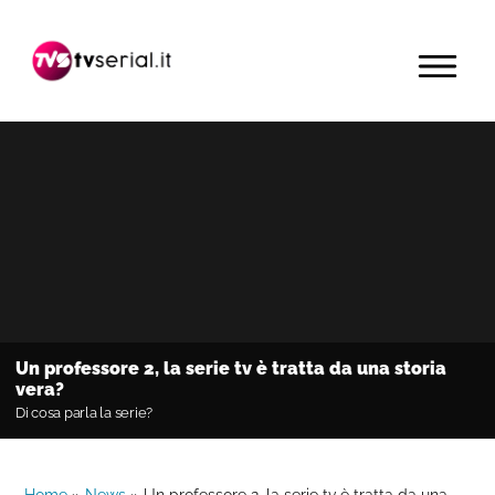
Passa
Passa
Passa
alla
al
alla
MENU
navigazione
contenuto
barra
primaria
principale
laterale
primaria
Un professore 2, la serie tv è tratta da una storia
vera?
Di cosa parla la serie?