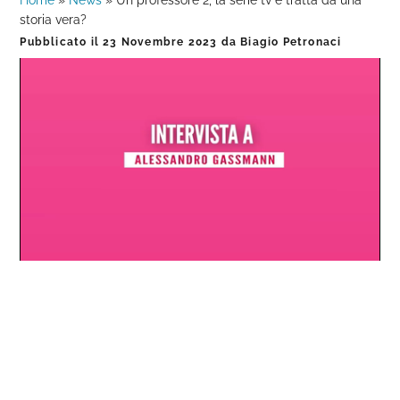
Home
»
News
»
Un professore 2, la serie tv è tratta da una
storia vera?
Pubblicato il
23 Novembre 2023
da
Biagio Petronaci
Loaded
:
Progress
:
Unmute
0%
0%