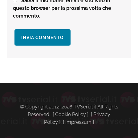
Salva il mio nome, email e sito web in
questo browser per la prossima volta che
commento.
Barra
laterale
primaria
© Copyright 2012-2026 TVSerial.it All Rights
Reserved. [
Cookie Policy
] [
Privacy
Policy
] [
Impressum
]