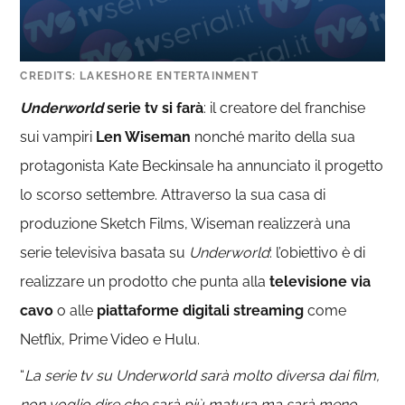
CREDITS: LAKESHORE ENTERTAINMENT
Underworld
serie tv si farà
: il creatore del franchise
sui vampiri
Len Wiseman
nonché marito della sua
protagonista Kate Beckinsale ha annunciato il progetto
lo scorso settembre. Attraverso la sua casa di
produzione Sketch Films, Wiseman realizzerà una
serie televisiva basata su
Underworld
: l’obiettivo è di
realizzare un prodotto che punta alla
televisione via
cavo
o alle
piattaforme digitali streaming
come
Netflix, Prime Video e Hulu.
“
La serie tv su Underworld sarà molto diversa dai film,
non voglio dire che sarà più matura ma sarà meno