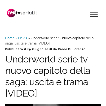
Passa
Passa
Passa
alla
al
alla
MENU
navigazione
contenuto
barra
primaria
principale
laterale
primaria
Home
»
News
»
Underworld serie tv nuovo capitolo della
saga: uscita e trama [VIDEO]
Pubblicato il
29 Giugno 2018
da
Paolo Di Lorenzo
Underworld serie tv
nuovo capitolo della
saga: uscita e trama
[VIDEO]