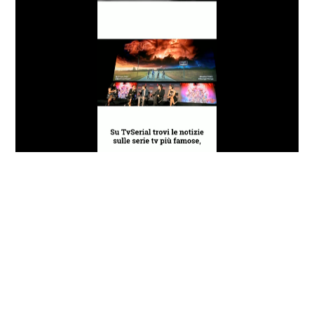
Loaded
:
Progress
:
Unmute
0%
0%