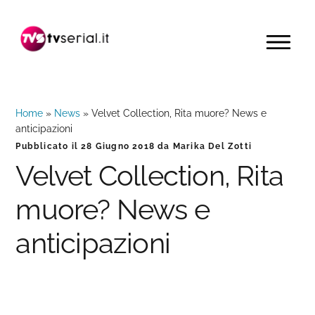
Passa
Passa
Passa
alla
al
alla
MENU
navigazione
contenuto
barra
primaria
principale
laterale
primaria
Home
»
News
»
Velvet Collection, Rita muore? News e
anticipazioni
Pubblicato il
28 Giugno 2018
da
Marika Del Zotti
Velvet Collection, Rita
muore? News e
anticipazioni