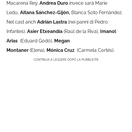
Macarena Rey.
Andrea Duro
invece sarà Marie
Ledu,
Aitana Sánchez-Gijón,
Blanca Soto Fernández.
Nel cast anch
Adrián Lastra
(nei panni di Pedro
Infantes),
Asier Etxeandía
(Raúl de la Riva),
Imanol
Arias
(Eduard Godó),
Megan
Montaner
(Elena),
Mónica Cruz
(Carmela Cortés).
CONTINUA A LEGGERE DOPO LA PUBBLICITÀ