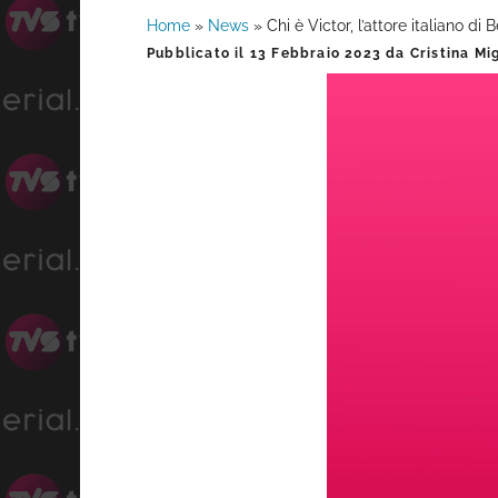
Home
»
News
»
Chi è Victor, l’attore italiano di 
Barra
Pubblicato il
13 Febbraio 2023
da
Cristina Mi
laterale
primaria