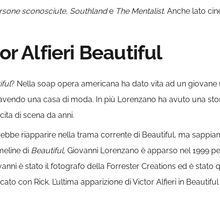
Persone sconosciute, Southland
e
The Mentalist
. Anche lato cin
or Alfieri Beautiful
ful
? Nella soap opera americana ha dato vita ad un giovane
er avendo una casa di moda. In più Lorenzano ha avuto una st
ita di scena da anni.
be riapparire nella trama corrente di Beautiful, ma sappia
imeline di
Beautiful
, Giovanni Lorenzano è apparso nel 1999 per
vanni è stato il fotografo della Forrester Creations ed è stato
o con Rick. L’ultima apparizione di Victor Alfieri in Beautiful