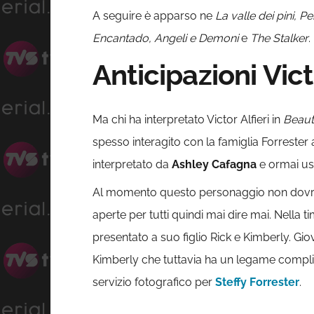
A seguire è apparso ne
La valle dei pini, 
Encantado, Angeli e Demoni
e
The Stalker
.
Anticipazioni Vict
Ma chi ha interpretato Victor Alfieri in
Beauti
spesso interagito con la famiglia Forrest
interpretato da
Ashley Cafagna
e ormai usc
Al momento questo personaggio non dovreb
aperte per tutti quindi mai dire mai. Nella t
presentato a suo figlio Rick e Kimberly. Gio
Kimberly che tuttavia ha un legame complicat
servizio fotografico per
Steffy Forrester
.