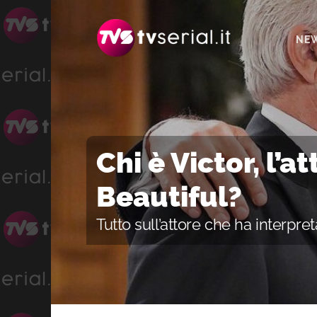
Passa
Passa
Passa
alla
al
alla
NE
navigazione
contenuto
barra
primaria
principale
laterale
primaria
Chi è Victor, l’a
Beautiful?
Tutto sull’attore che ha interp