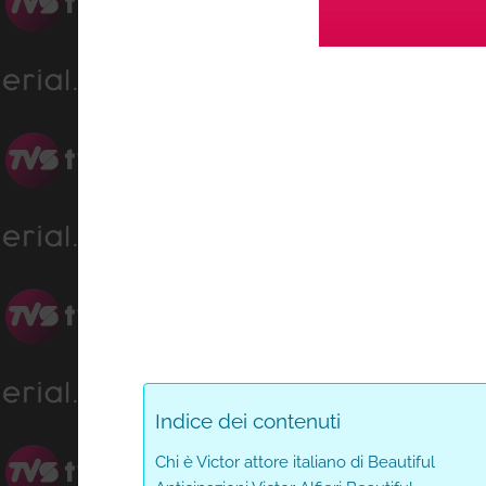
Load
Progress
:
Unmute
0%
0%
Indice dei contenuti
Chi è Victor attore italiano di Beautiful