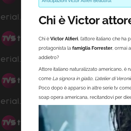
Anticipazioni Victor Alfieri Beautiful
Chi è Victor attor
Chi è
Victor Alfieri
, l’attore italiano che ha
protagonista la
famiglia Forrester
, ormai 
addietro?
Attore italiano naturalizzato americano, è n
come
La signora in giallo, L’atelier di Veron
Poco dopo è apparso in altre serie tv com
soap opera americana, recitandovi per dieci