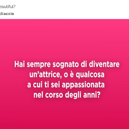
Beautiful?
gliaccio