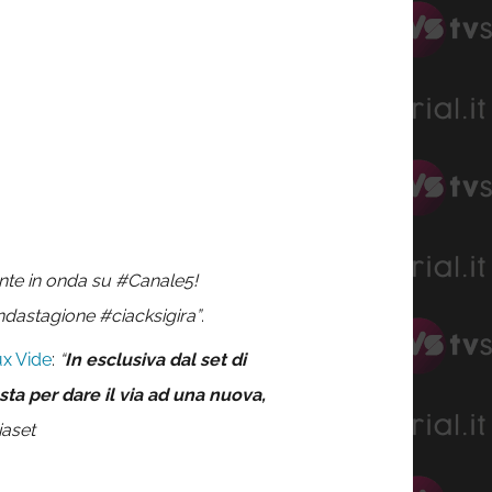
te in onda su #Canale5!
astagione #ciacksigira”
.
ux Vide
:
“
In esclusiva dal set di
a per dare il via ad una nuova,
iaset