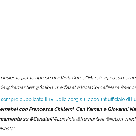
insieme per le riprese di #ViolaComeIlMare2, #prossimamen
 @fremantleit @fiction_mediaset #ViolaComeIlMare #second
, sempre pubblicato il 18 luglio 2023 sull’account ufficiale di L
rnabei con Francesca Chillemi, Can Yaman e Giovanni Nast
simamente su #Canale5
!#LuxVide @fremantleit @fiction_med
Nasta”
“