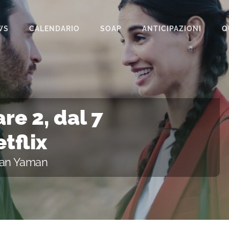
WS
CALENDARIO
SOAP
ANTICIPAZIONI
Q
BEAUTIFUL
IL PARADISO DELLE SIGNORE
LA PROMESSA
re 2, dal 7
SEGRETI DI FAMIGLIA
tflix
TEMPESTA D’AMORE
Can Yaman
UN POSTO AL SOLE