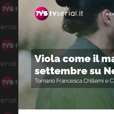
Passa
Passa
Passa
alla
al
alla
NE
navigazione
contenuto
barra
primaria
principale
laterale
primaria
Viola come il ma
settembre su Ne
Tornano Francesca Chillemi e 