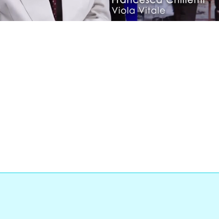
Loaded
:
0%