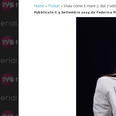
Home
»
Fiction
»
Viola come il mare 2, dal 7 set
Barra
Pubblicato il
9 Settembre 2024
da
Federica P
laterale
primaria