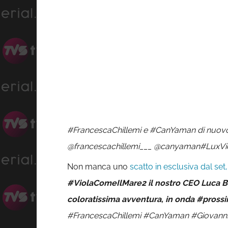
#FrancescaChillemi e #CanYaman di nuovo 
@francescachillemi___ @canyaman#LuxVide
Non manca uno
scatto in esclusiva dal set
#ViolaComeIlMare2 il nostro CEO Luca Be
coloratissima avventura, in onda #pros
#FrancescaChillemi #CanYaman #Giovanni