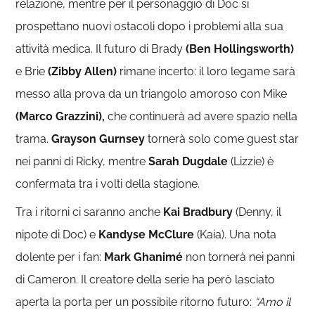
relazione, mentre per il personaggio di Doc si
prospettano nuovi ostacoli dopo i problemi alla sua
attività medica. Il futuro di Brady
(Ben Hollingsworth)
e Brie
(Zibby Allen)
rimane incerto: il loro legame sarà
messo alla prova da un triangolo amoroso con Mike
(Marco Grazzini),
che continuerà ad avere spazio nella
trama.
Grayson Gurnsey
tornerà solo come guest star
nei panni di Ricky, mentre
Sarah Dugdale
(Lizzie) è
confermata tra i volti della stagione.
Tra i ritorni ci saranno anche
Kai Bradbury
(Denny, il
nipote di Doc) e
Kandyse McClure
(Kaia). Una nota
dolente per i fan:
Mark Ghanimé
non tornerà nei panni
di Cameron. Il creatore della serie ha però lasciato
aperta la porta per un possibile ritorno futuro:
“Amo il