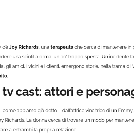
v c’è
Joy Richards
, una
terapeuta
che cerca di mantenere in pi
cendere una scintilla ormai un po’ troppo spenta. Un incidente f
 gli amici, i vicini e i clienti, emergono storie, nella trama di
bito
.
tv cast: attori e persona
 – come abbiamo già detto – dall’attrice vincitrice di un Emm
oy Richards. La donna cerca di trovare un modo per mantenere
tare a entrambi la propria relazione.