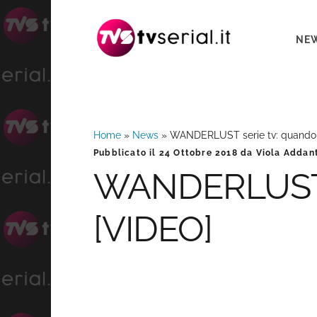
Passa
Passa
Passa
alla
al
alla
NE
navigazione
contenuto
barra
primaria
principale
laterale
primaria
Home
»
News
»
WANDERLUST serie tv: quando 
Barra
Pubblicato il
24 Ottobre 2018
da
Viola Addan
WANDERLUST se
laterale
[VIDEO]
primaria