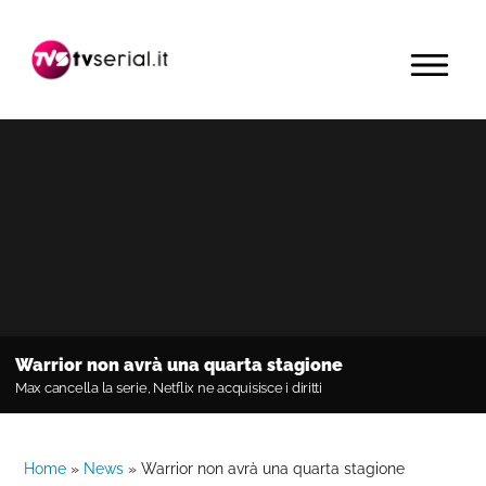
Passa
Passa
Passa
alla
al
alla
MENU
navigazione
contenuto
barra
primaria
principale
laterale
primaria
Warrior non avrà una quarta stagione
Max cancella la serie, Netflix ne acquisisce i diritti
Home
»
News
»
Warrior non avrà una quarta stagione