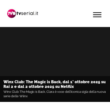
Passa
Passa
Passa
alla
al
alla
MENU
navigazione
contenuto
barra
primaria
principale
laterale
primaria
Winx Club: The Magic is Back, dal 1° ottobre 2025 su
Rai 2 e dal 2 ottobre 2025 su Netflix
Winx Club: The Magic is Back, Clara è voce dell’iconica sigla della nuova
serie delle Wiinx