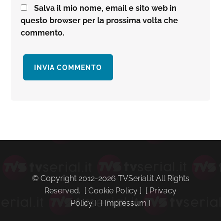
Salva il mio nome, email e sito web in
questo browser per la prossima volta che
commento.
Barra
laterale
primaria
© Copyright 2012-2026 TVSerial.it All Rights
Reserved. [
Cookie Policy
] [
Privacy
Policy
] [
Impressum
]