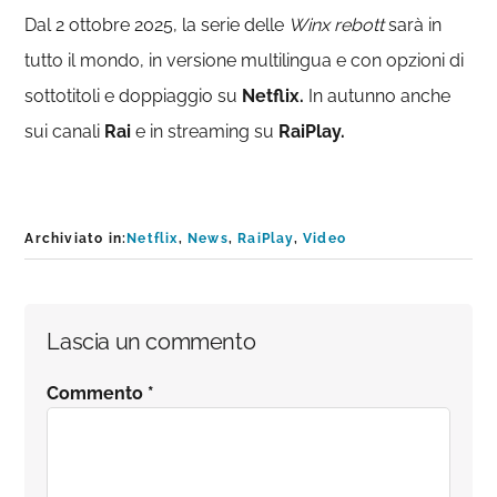
Dal 2 ottobre 2025, la serie delle
Winx rebott
sarà in
tutto il mondo, in versione multilingua e con opzioni di
sottotitoli e doppiaggio su
Netflix.
In autunno anche
sui canali
Rai
e in streaming su
RaiPlay.
Archiviato in:
Netflix
,
News
,
RaiPlay
,
Video
Interazioni
Lascia un commento
del
Commento
*
lettore