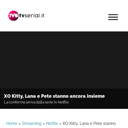
Passa
Passa
Passa
alla
al
alla
MENU
navigazione
contenuto
barra
primaria
principale
laterale
primaria
XO Kitty, Lana e Pete stanno ancora insieme
La conferma arriva dalla serie tv Netflix
Home
»
Streaming
»
Netflix
»
XO Kitty, Lana e Pete stanno