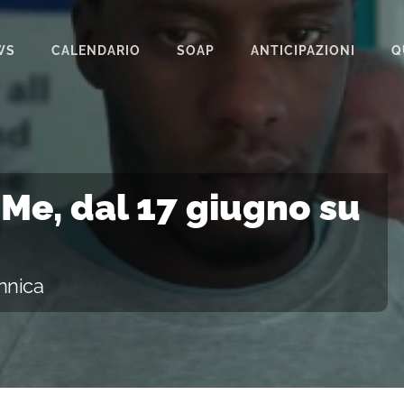
WS
CALENDARIO
SOAP
ANTICIPAZIONI
Q
BEAUTIFUL
IL PARADISO DELLE SIGNORE
LA PROMESSA
Me, dal 17 giugno su
SEGRETI DI FAMIGLIA
TEMPESTA D’AMORE
annica
UN POSTO AL SOLE