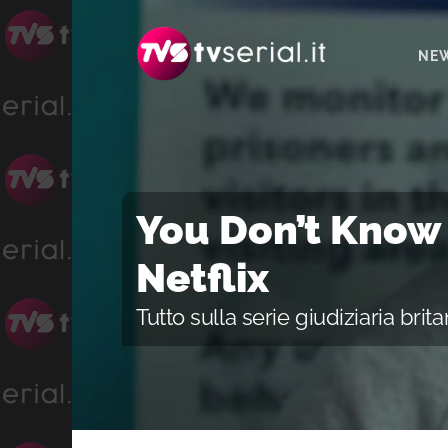
Passa
Passa
Passa
alla
al
alla
NE
navigazione
contenuto
barra
primaria
principale
laterale
primaria
You Don’t Know 
Netflix
Tutto sulla serie giudiziaria brit