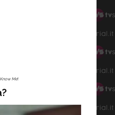
t Know Me
!
a?