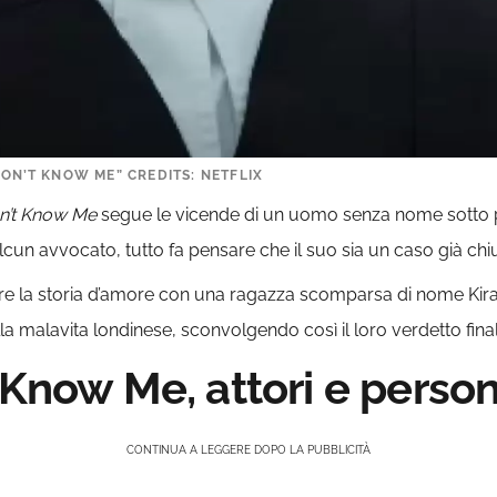
DON’T KNOW ME” CREDITS: NETFLIX
n’t Know Me
segue le vicende di un uomo senza nome sotto 
cun avvocato, tutto fa pensare che il suo sia un caso già chi
re la storia d’amore con una ragazza scomparsa di nome Kira, 
la malavita londinese, sconvolgendo così il loro verdetto final
 Know Me, attori e perso
CONTINUA A LEGGERE DOPO LA PUBBLICITÀ