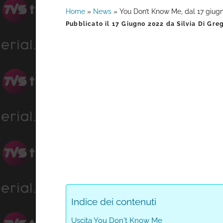
Home
»
News
»
You Don’t Know Me, dal 17 giugn
Barra
Pubblicato il
17 Giugno 2022
da
Silvia Di Gre
laterale
primaria
Indice dei contenuti
Uscita You Don't Know Me