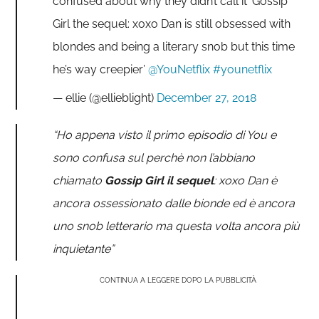
confused about why they didn’t call it ‘Gossip
Girl the sequel: xoxo Dan is still obsessed with
blondes and being a literary snob but this time
he’s way creepier’
@YouNetflix
#younetflix
— ellie (@ellieblight)
December 27, 2018
“Ho appena visto il primo episodio di You e
sono confusa sul perchè non l’abbiano
chiamato
Gossip Girl il sequel
: xoxo Dan è
ancora ossessionato dalle bionde ed è ancora
uno snob letterario ma questa volta ancora più
inquietante”
CONTINUA A LEGGERE DOPO LA PUBBLICITÀ