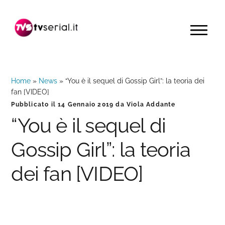
Passa
Passa
Passa
alla
al
alla
MENU
navigazione
contenuto
barra
primaria
principale
laterale
primaria
Home
»
News
»
“You è il sequel di Gossip Girl”: la teoria dei
fan [VIDEO]
Pubblicato il
14 Gennaio 2019
da
Viola Addante
“You è il sequel di
Gossip Girl”: la teoria
dei fan [VIDEO]