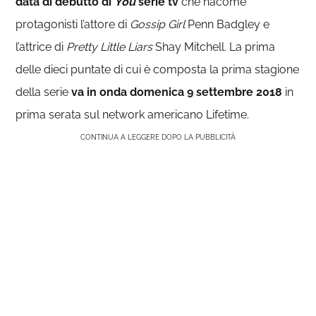
data di debutto di
You
serie tv
che hacome
protagonisti l’attore di
Gossip Girl
Penn Badgley e
l’attrice di
Pretty Little Liars
Shay Mitchell.
La prima
delle dieci puntate di cui è composta la prima stagione
della serie
va in onda domenica 9 settembre 2018
in
prima serata sul network americano Lifetime.
CONTINUA A LEGGERE DOPO LA PUBBLICITÀ