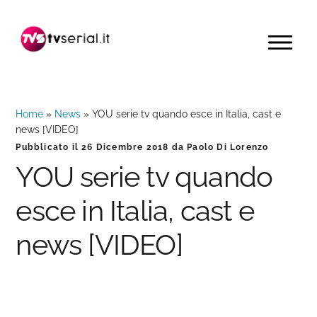
Passa
Passa
Passa
alla
al
alla
MENU
navigazione
contenuto
barra
primaria
principale
laterale
primaria
Home
»
News
»
YOU serie tv quando esce in Italia, cast e
news [VIDEO]
Pubblicato il
26 Dicembre 2018
da
Paolo Di Lorenzo
YOU serie tv quando
esce in Italia, cast e
news [VIDEO]