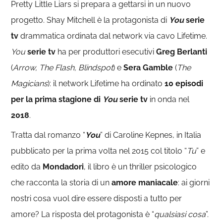
Pretty Little Liars si prepara a gettarsi in un nuovo
progetto. Shay Mitchell è la protagonista di
You
serie
tv
drammatica ordinata dal network via cavo Lifetime.
You
serie tv
ha per produttori esecutivi
Greg Berlanti
(
Arrow, The Flash, Blindspot
) e
Sera Gamble
(
The
Magicians
): il network Lifetime ha ordinato
10 episodi
per la prima stagione di
You
serie tv
in onda nel
2018
.
Tratta dal romanzo “
You
” di Caroline Kepnes, in Italia
pubblicato per la prima volta nel 2015 col titolo “
Tu
” e
edito da
Mondadori
, il libro è un thriller psicologico
che racconta la storia di un
amore maniacale
: ai giorni
nostri cosa vuol dire essere disposti a tutto per
amore? La risposta del protagonista è “
qualsiasi cosa
”.