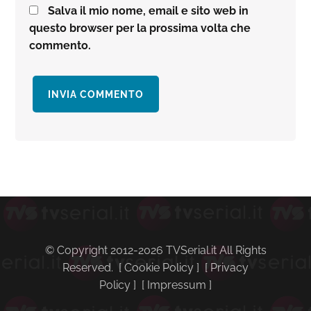
Salva il mio nome, email e sito web in
questo browser per la prossima volta che
commento.
Barra
laterale
primaria
© Copyright 2012-2026 TVSerial.it All Rights
Reserved. [
Cookie Policy
] [
Privacy
Policy
] [
Impressum
]