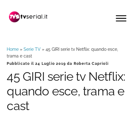
Passa
Passa
Passa
alla
al
alla
MENU
navigazione
contenuto
barra
primaria
principale
laterale
primaria
Home
»
Serie TV
»
45 GIRI serie tv Netflix: quando esce,
trama e cast
Pubblicato il
24 Luglio 2019
da
Roberta Caprioli
45 GIRI serie tv Netflix:
quando esce, trama e
cast