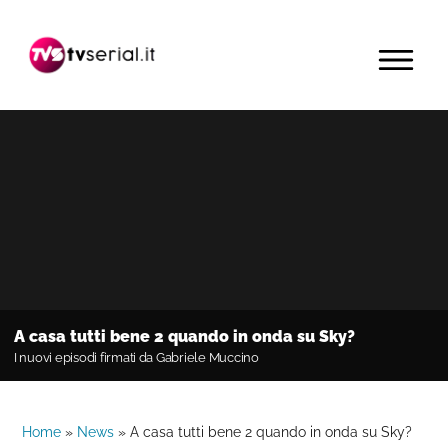
Passa
Passa
Passa
alla
al
alla
MENU
navigazione
contenuto
barra
primaria
principale
laterale
primaria
A casa tutti bene 2 quando in onda su Sky?
I nuovi episodi firmati da Gabriele Muccino
Home
»
News
»
A casa tutti bene 2 quando in onda su Sky?