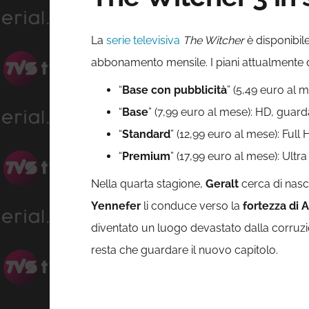
La
serie televisiva
The Witcher
è disponibil
abbonamento mensile. I piani attualmente di
“
Base con pubblicità
” (5,49 euro al m
“
Base
” (7,99 euro al mese): HD, guarda
“
Standard
” (12,99 euro al mese): Full 
“
Premium
” (17,99 euro al mese): Ultr
Nella quarta stagione,
Geralt
cerca di nas
Yennefer
li conduce verso la
fortezza di 
diventato un luogo devastato dalla corruzion
resta che guardare il nuovo capitolo.