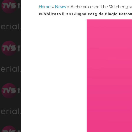
Home
»
News
»
A che ora esce The Witcher 3 su
Barra
Pubblicato il
28 Giugno 2023
da
Biagio Petro
laterale
primaria