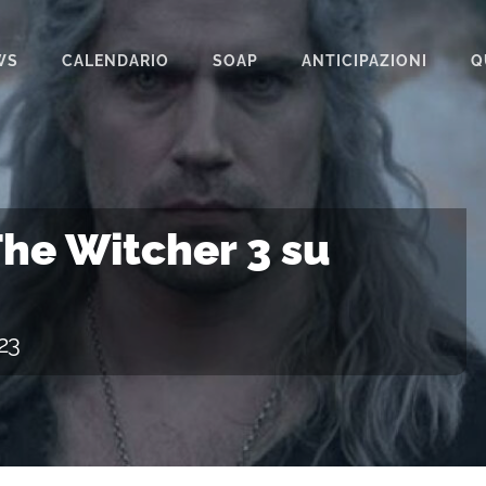
WS
CALENDARIO
SOAP
ANTICIPAZIONI
Q
BEAUTIFUL
IL PARADISO DELLE SIGNORE
LA PROMESSA
The Witcher 3 su
SEGRETI DI FAMIGLIA
TEMPESTA D’AMORE
23
UN POSTO AL SOLE