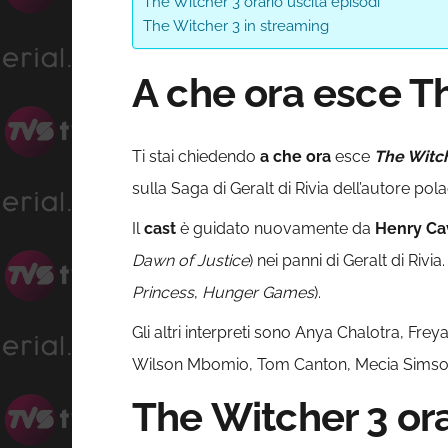
The Witcher 3 orario uscita episodi
The Witcher 3 in streaming
A che ora esce T
Ti stai chiedendo
a che ora
esce
The Witc
sulla Saga di Geralt di Rivia dell’autore p
Il
cast
è guidato nuovamente da
Henry Cav
Dawn of Justice
) nei panni di Geralt di Riv
Princess
,
Hunger Games
).
Gli altri interpreti sono Anya Chalotra, Fr
Wilson Mbomio, Tom Canton, Mecia Simso
The Witcher 3 ora