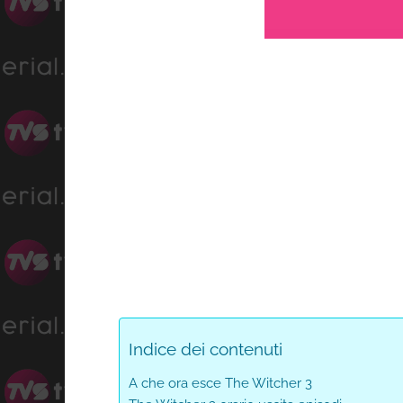
Progress
:
Unmute
0%
Indice dei contenuti
A che ora esce The Witcher 3