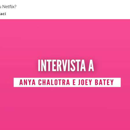
 Netflix?
naci