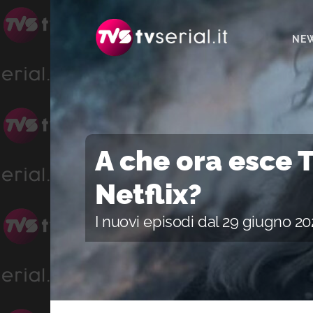
Passa
Passa
Passa
alla
al
alla
NE
navigazione
contenuto
barra
primaria
principale
laterale
primaria
A che ora esce 
Netflix?
I nuovi episodi dal 29 giugno 20