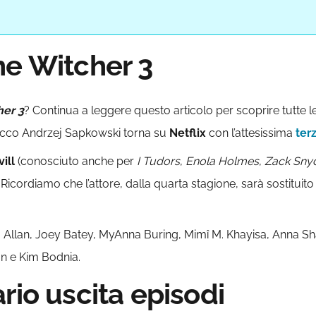
he Witcher 3
her 3
? Continua a leggere questo articolo per scoprire tutte le
olacco Andrzej Sapkowski torna su
Netflix
con l’attesissima
ter
ill
(conosciuto anche per
I Tudors
,
Enola Holmes
,
Zack Snyd
ia. Ricordiamo che l’attore, dalla quarta stagione, sarà sostitu
eya Allan, Joey Batey, MyAnna Buring, Mimî M. Khayisa, Anna S
n e Kim Bodnia.
rio uscita episodi