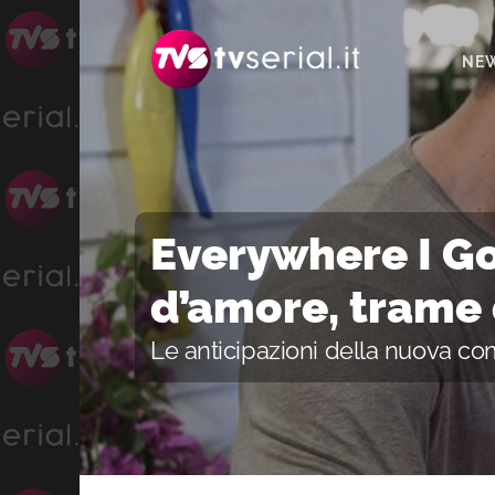
Passa
Passa
Passa
alla
al
alla
NE
navigazione
contenuto
barra
primaria
principale
laterale
primaria
Everywhere I G
d’amore, trame 
Le anticipazioni della nuova c