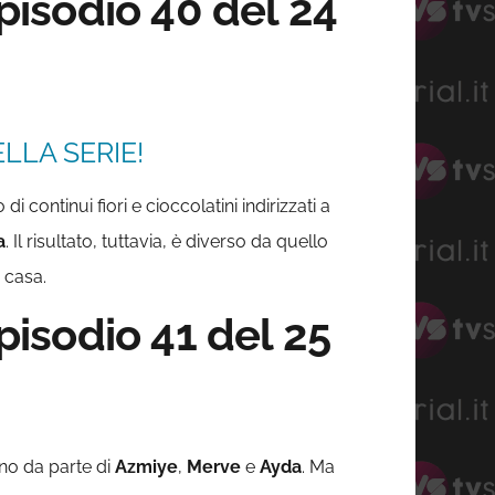
isodio 40 del 24
LLA SERIE!
o di continui fiori e cioccolatini indirizzati a
a
. Il risultato, tuttavia, è diverso da quello
o casa.
isodio 41 del 25
ano da parte di
Azmiye
,
Merve
e
Ayda
. Ma