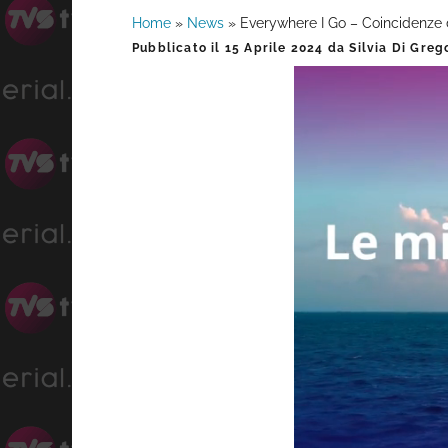
Home
»
News
»
Everywhere I Go – Coincidenze 
Barra
Pubblicato il
15 Aprile 2024
da
Silvia Di Greg
laterale
primaria