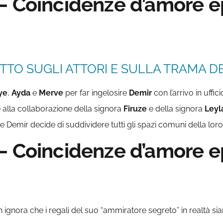
– Coincidenze d’amore ep
TTO SUGLI ATTORI E SULLA TRAMA DE
ye
,
Ayda
e
Merve
per far ingelosire
Demir
con l’arrivo in uffici
e alla collaborazione della signora
Firuze
e della signora
Leyl
fine Demir decide di suddividere tutti gli spazi comuni della lor
– Coincidenze d’amore ep
in ignora che i regali del suo “ammiratore segreto” in realtà si