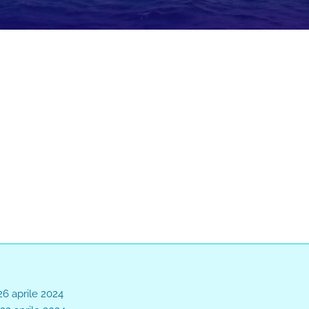
Loaded
:
s
:
0%
6 aprile 2024