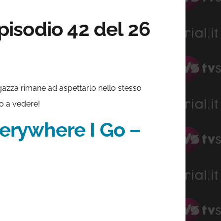
isodio 42 del 26
agazza rimane ad aspettarlo nello stesso
o a vedere!
verywhere I Go –