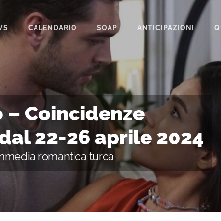
WS
CALENDARIO
SOAP
ANTICIPAZIONI
Q
BEAUTIFUL
IL PARADISO DELLE SIGNORE
LA PROMESSA
o – Coincidenze
SEGRETI DI FAMIGLIA
dal 22-26 aprile 2024
TEMPESTA D’AMORE
ommedia romantica turca
UN POSTO AL SOLE