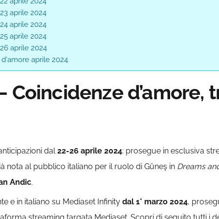
22 aprile 2024
23 aprile 2024
24 aprile 2024
25 aprile 2024
26 aprile 2024
 d'amore aprile 2024
– Coincidenze d’amore, 
nticipazioni dal
22-26 aprile 2024
: prosegue in esclusiva st
già nota al pubblico italiano per il ruolo di Güneş in
Dreams and 
an Andic
.
nte e in italiano su Mediaset Infinity
dal 1° marzo 2024
, prose
ttaforma streaming targata Mediaset. Scopri di seguito tutti i d