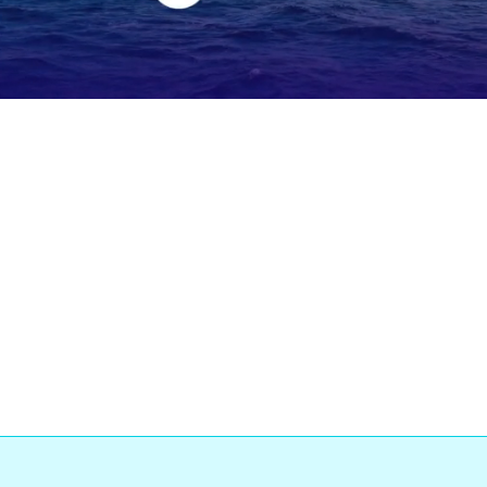
Loaded
:
0%