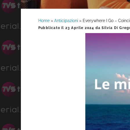
Home
»
Anticipazioni
»
Everywhere I Go – Coinci
Barra
Pubblicato il
23 Aprile 2024
da
Silvia Di Greg
laterale
primaria