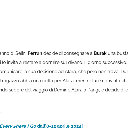
anno di Selin,
Ferruh
decide di consegnare a
Burak
una busta
i lo invita a restare a dormire sul divano. Il giorno successivo
 comunicare la sua decisione ad Alara, che però non trova. Du
il ragazzo abbia una cotta per Alara, mentre lui è convinto che
quando scopre del viaggio di Demir e Alara a Parigi, e decide di
4
Everywhere I Go
dall’8-12 aprile 2024!