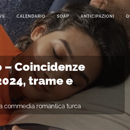
WS
CALENDARIO
SOAP
ANTICIPAZIONI
Q
BEAUTIFUL
IL PARADISO DELLE SIGNORE
LA PROMESSA
o – Coincidenze
SEGRETI DI FAMIGLIA
2024, trame e
TEMPESTA D’AMORE
UN POSTO AL SOLE
ova commedia romantica turca