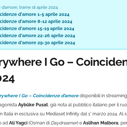
 d’amore, trame di aprile 2024
ncidenze d'amore 1-5 aprile 2024
ncidenze d'amore 8-12 aprile 2024
ncidenze d'amore 15-19 aprile 2024
ncidenze d'amore 22-26 aprile 2024
ncidenze d'amore 29-30 aprile 2024
erywhere I Go – Coincide
024
rywhere I Go – Coincidenze d’amore
disponibili in streamin
tagonista
Aybüke Pusat
, già nota al pubblico italiano per il r
 in Italia in esclusiva su Mediaset Infinity dal 1° marzo 2024. 
he ad
Ali Yagci
(Osman di
Daydreamer
) e
Aslihan Malbora
, pe