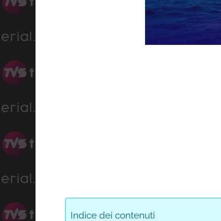
Progress
:
Unmute
0%
Indice dei contenuti