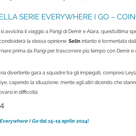
ELLA SERIE EVERYWHERE I GO – COIN
 avvicina il viaggio a Parigi di Demir e Alara, quest’ultima s
condividerà la stessa opinione.
Selin
intanto è tormentata dall
rnare prima da Parigi per trascorrere più tempo con Demir e 
na divertente gara a squadre tra gli impiegati, compresi Leyla
e, capendo la situazione, mente agli altri dicendo che stanno b
rsi in difficoltà.
24
Everywhere I Go
dal 15-19 aprile 2024!