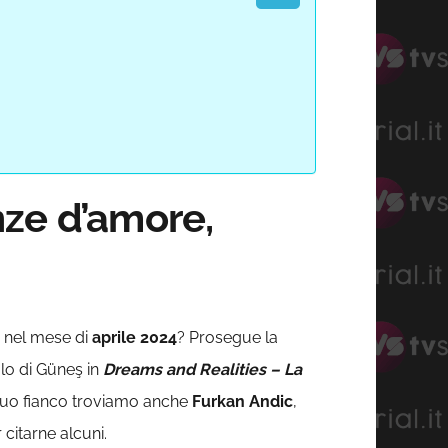
nze d’amore,
g nel mese di
aprile
2024
? Prosegue la
uolo di Güneş in
Dreams and Realities – La
Al suo fianco troviamo anche
Furkan Andic
,
r citarne alcuni.