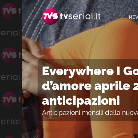
Passa
Passa
Passa
alla
al
alla
NE
navigazione
contenuto
barra
primaria
principale
laterale
primaria
Everywhere I G
d’amore aprile 
anticipazioni
Anticipazioni mensili della nu