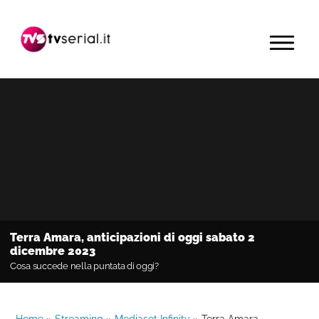
Passa
Passa
Passa
alla
al
alla
MENU
navigazione
contenuto
barra
primaria
principale
laterale
primaria
Terra Amara, anticipazioni di oggi sabato 2
dicembre 2023
Cosa succede nella puntata di oggi?