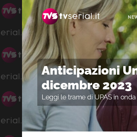
Passa
Passa
Passa
alla
al
alla
NE
navigazione
contenuto
barra
primaria
principale
laterale
primaria
Anticipazioni Un
dicembre 2023
Leggi le trame di UPAS in onda 