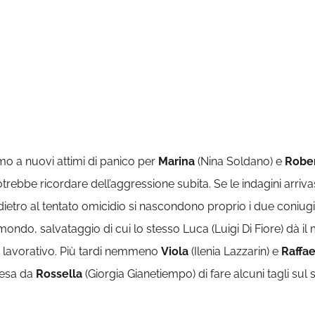
mo a nuovi attimi di panico per
Marina
(Nina Soldano) e
Robe
potrebbe ricordare dell’aggressione subita. Se le indagini arriv
dietro al tentato omicidio si nascondono proprio i due coniugi.
mondo, salvataggio di cui lo stesso Luca (Luigi Di Fiore) dà il
 lavorativo. Più tardi nemmeno
Viola
(Ilenia Lazzarin) e
Raffae
resa da
Rossella
(Giorgia Gianetiempo) di fare alcuni tagli s