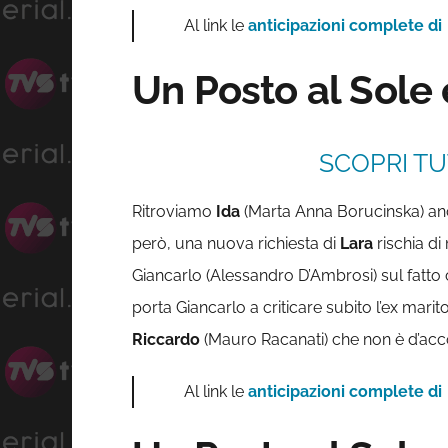
Al link le
anticipazioni complete di
Un Posto al Sole
SCOPRI TU
Ritroviamo
Ida
(Marta Anna Borucinska) anc
però, una nuova richiesta di
Lara
rischia di 
Giancarlo (Alessandro D’Ambrosi) sul fatto
porta Giancarlo a criticare subito l’ex mari
Riccardo
(Mauro Racanati) che non è d’acco
Al link le
anticipazioni complete di