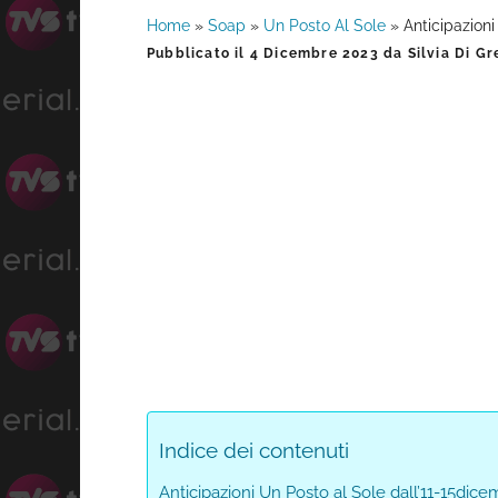
Home
»
Soap
»
Un Posto Al Sole
»
Anticipazion
Barra
Pubblicato il
4 Dicembre 2023
da
Silvia Di Gr
laterale
primaria
Indice dei contenuti
Anticipazioni Un Posto al Sole dall’11-15dic