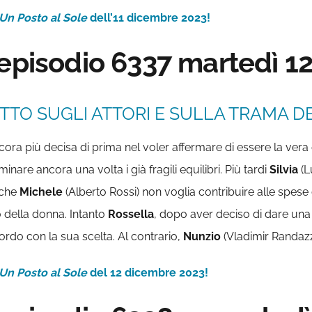
Un Posto al Sole
dell’11 dicembre 2023!
 episodio 6337 martedì 
TTO SUGLI ATTORI E SULLA TRAMA DE
ora più decisa di prima nel voler affermare di essere la ver
minare ancora una volta i già fragili equilibri. Più tardi
Silvia
(L
 che
Michele
(Alberto Rossi) non voglia contribuire alle spese d
to della donna. Intanto
Rossella
, dopo aver deciso di dare un
rdo con la sua scelta. Al contrario,
Nunzio
(Vladimir Randazz
Un Posto al Sole
del 12 dicembre 2023!