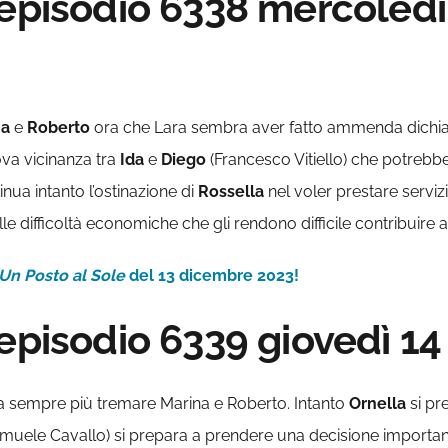
 episodio 6338 mercoled
na
e
Roberto
ora che Lara sembra aver fatto ammenda dichiara
uova vicinanza tra
Ida
e
Diego
(Francesco Vitiello) che potrebb
tinua intanto l’ostinazione di
Rossella
nel voler prestare serviz
e difficoltà economiche che gli rendono difficile contribuire a
Un Posto al Sole
del 13 dicembre 2023!
 episodio 6339 giovedì 1
fa sempre più tremare Marina e Roberto. Intanto
Ornella
si pr
muele Cavallo) si prepara a prendere una decisione important