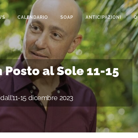
WS
CALENDARIO
SOAP
ANTICIPAZIONI
Q
BEAUTIFUL
IL PARADISO DELLE SIGNORE
LA PROMESSA
 Posto al Sole 11-15
SEGRETI DI FAMIGLIA
TEMPESTA D’AMORE
dall’11-15 dicembre 2023
UN POSTO AL SOLE