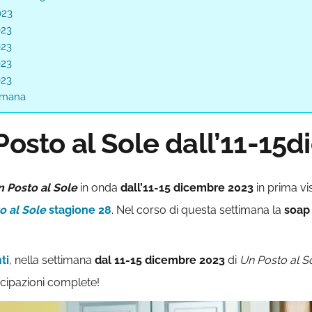
023
023
023
023
023
timana
 Posto al Sole dall’11-15
 Posto al Sole
in onda
dall’11-15 dicembre 2023
in prima vi
o al Sole
stagione 28
. Nel corso di questa settimana la
soap 
ti
, nella settimana
dal 11-15 dicembre 2023
di
U
n Posto al S
ticipazioni complete!