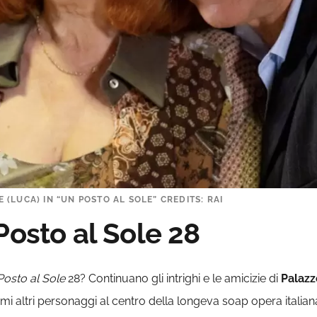
E (LUCA) IN “UN POSTO AL SOLE” CREDITS: RAI
Posto al Sole 28
Posto al Sole
28? Continuano gli intrighi e le amicizie di
Palazz
simi altri personaggi al centro della longeva soap opera italian