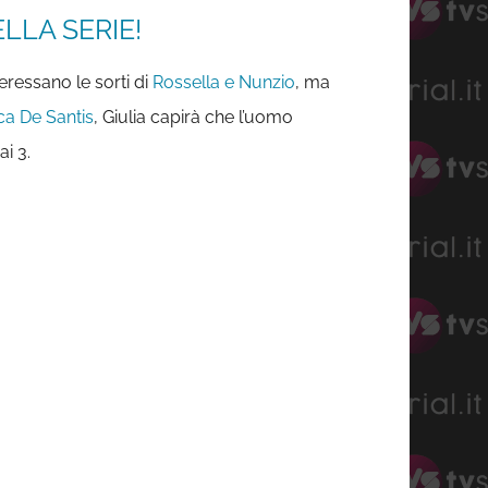
LLA SERIE!
eressano le sorti di
Rossella e Nunzio
, ma
ca De Santis
, Giulia capirà che l’uomo
ai 3.