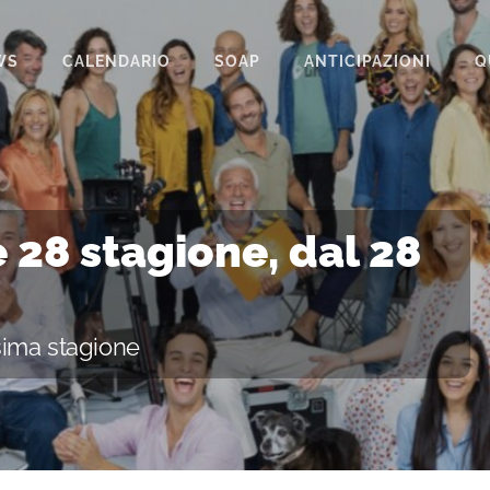
WS
CALENDARIO
SOAP
ANTICIPAZIONI
Q
BEAUTIFUL
IL PARADISO DELLE SIGNORE
LA PROMESSA
 28 stagione, dal 28
SEGRETI DI FAMIGLIA
TEMPESTA D’AMORE
sima stagione
UN POSTO AL SOLE