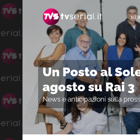
Passa
Passa
Passa
alla
al
alla
NE
navigazione
contenuto
barra
primaria
principale
laterale
primaria
Un Posto al Sole
agosto su Rai 3
News e anticipazioni sulla pros