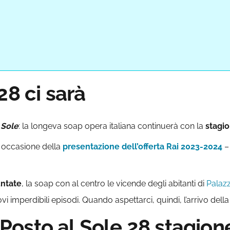
28 ci sarà
 Sole
: la longeva soap opera italiana continuerà con la
stagi
n occasione della
presentazione dell’offerta Rai 2023-2024
– 
untate
, la soap con al centro le vicende degli abitanti di
Palazz
i imperdibili episodi. Quando aspettarci, quindi, l’arrivo dell
osto al Sole 28 stagion