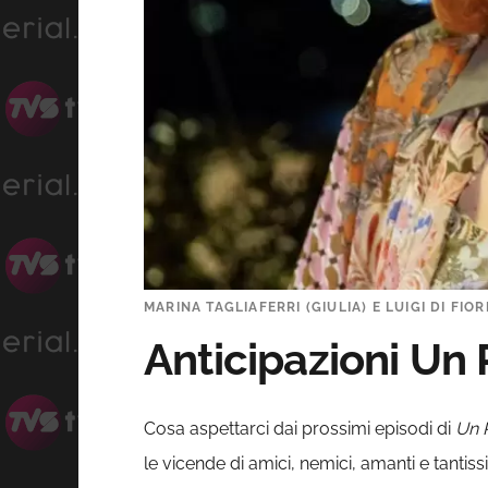
MARINA TAGLIAFERRI (GIULIA) E LUIGI DI FIOR
Anticipazioni Un 
Cosa aspettarci dai prossimi episodi di
Un 
le vicende di amici, nemici, amanti e tantis