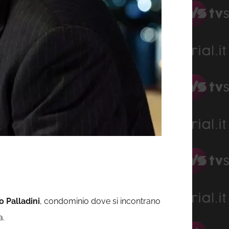
o Palladini
, condominio dove si incontrano
a.