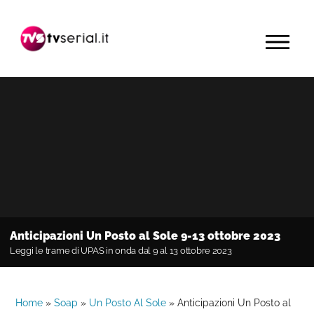
Passa
Passa
Passa
alla
al
alla
MENU
navigazione
contenuto
barra
primaria
principale
laterale
primaria
Anticipazioni Un Posto al Sole 9-13 ottobre 2023
Leggi le trame di UPAS in onda dal 9 al 13 ottobre 2023
Home
»
Soap
»
Un Posto Al Sole
»
Anticipazioni Un Posto al