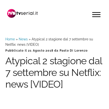
Passa
Passa
Passa
alla
al
alla
MENU
navigazione
contenuto
barra
primaria
principale
laterale
primaria
Home
»
News
»
Atypical 2 stagione dal 7 settembre su
Netflix: news [VIDEO]
Pubblicato il
21 Agosto 2018
da
Paolo Di Lorenzo
Atypical 2 stagione dal
7 settembre su Netflix:
news [VIDEO]