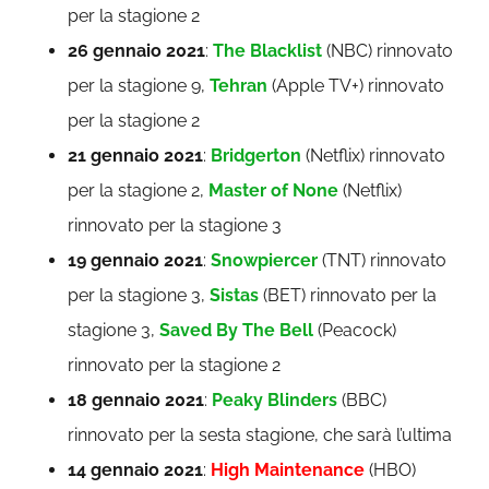
per la stagione 2
26 gennaio 2021
:
The Blacklist
(NBC) rinnovato
per la stagione 9,
Tehran
(Apple TV+) rinnovato
per la stagione 2
21 gennaio 2021
:
Bridgerton
(Netflix) rinnovato
per la stagione 2,
Master of None
(Netflix)
rinnovato per la stagione 3
19 gennaio 2021
:
Snowpiercer
(TNT) rinnovato
per la stagione 3,
Sistas
(BET) rinnovato per la
stagione 3,
Saved By The Bell
(Peacock)
rinnovato per la stagione 2
18 gennaio 2021
:
Peaky Blinders
(BBC)
rinnovato per la sesta stagione, che sarà l’ultima
14 gennaio 2021
:
High Maintenance
(HBO)