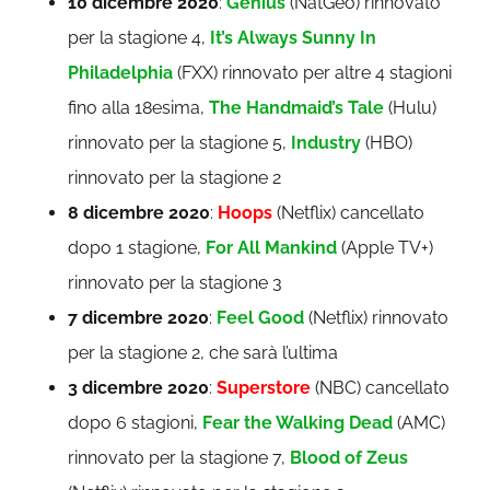
10 dicembre 2020
:
Genius
(NatGeo) rinnovato
per la stagione 4,
It’s Always Sunny In
Philadelphia
(FXX) rinnovato per altre 4 stagioni
fino alla 18esima,
The Handmaid’s Tale
(Hulu)
rinnovato per la stagione 5,
Industry
(HBO)
rinnovato per la stagione 2
8 dicembre 2020
:
Hoops
(Netflix) cancellato
dopo 1 stagione,
For All Mankind
(Apple TV+)
rinnovato per la stagione 3
7 dicembre 2020
:
Feel Good
(Netflix) rinnovato
per la stagione 2, che sarà l’ultima
3 dicembre 2020
:
Superstore
(NBC) cancellato
dopo 6 stagioni,
Fear the Walking Dead
(AMC)
rinnovato per la stagione 7,
Blood of Zeus