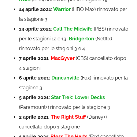
14 aprile 2021
:
Warrior
(HBO Max) rinnovato per
la stagione 3
13 aprile 2021
:
Call The Midwife
(PBS) rinnovato
per le stagioni 12 e 13,
Bridgerton
(Netflix)
rinnovato per le stagioni 3 e 4
7 aprile 2021
:
MacGyver
(CBS) cancellato dopo
4 stagioni
6 aprile 2021:
Duncanville
(Fox) rinnovato per la
stagione 3
5 aprile 2021:
Star Trek: Lower Decks
(Paramount+) rinnovato per la stagione 3
2 aprile 2021
:
The Right Stuff
(Disney+)
cancellato dopo 1 stagione
1 aprile 2021
:
Bless The Harts
(Fox) cancellato