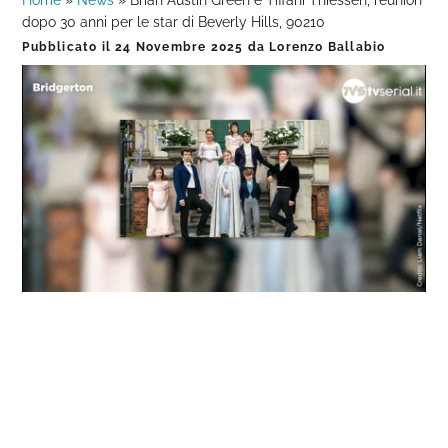
Home
»
News
»
Brian Austin Green e Tiffani Thiessen, reunion
dopo 30 anni per le star di Beverly Hills, 90210
Pubblicato il
24 Novembre 2025
da
Lorenzo Ballabio
Loaded
:
Progress
:
Unmute
0%
0%