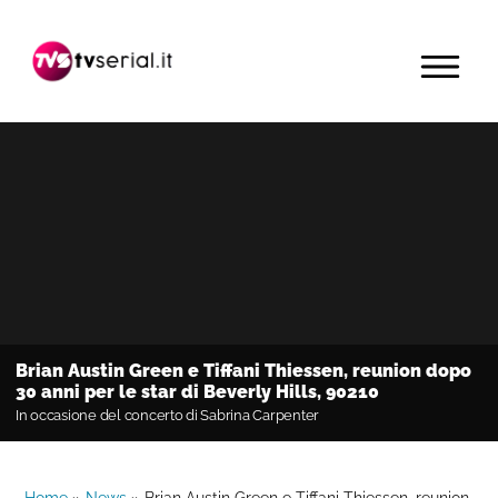
Passa
Passa
Passa
alla
al
alla
MENU
navigazione
contenuto
barra
primaria
principale
laterale
primaria
Brian Austin Green e Tiffani Thiessen, reunion dopo
30 anni per le star di Beverly Hills, 90210
In occasione del concerto di Sabrina Carpenter