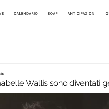
WS
CALENDARIO
SOAP
ANTICIPAZIONI
Q
BEAUTIFUL
IL PARADISO DELLE SIGNORE
LA PROMESSA
SEGRETI DI FAMIGLIA
TEMPESTA D’AMORE
bio
UN POSTO AL SOLE
belle Wallis sono diventati ge