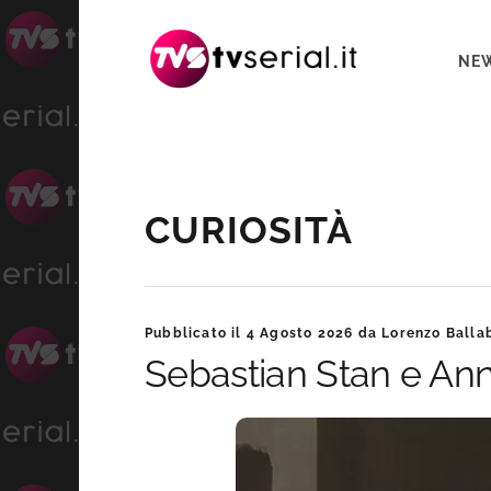
Passa
Passa
Passa
alla
al
alla
NE
navigazione
contenuto
barra
primaria
principale
laterale
primaria
Barra
CURIOSITÀ
laterale
primaria
Pubblicato il
4 Agosto 2026
da
Lorenzo Balla
Sebastian Stan e Anna