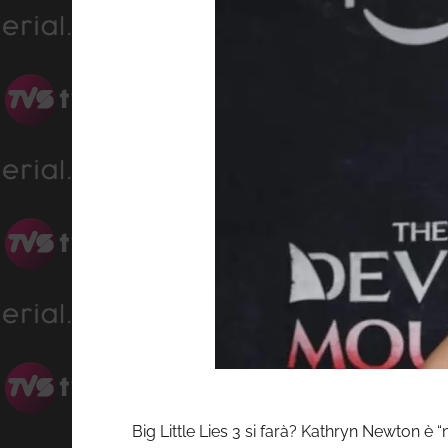
Big Little Lies 3 si farà? Kathryn Newton è “