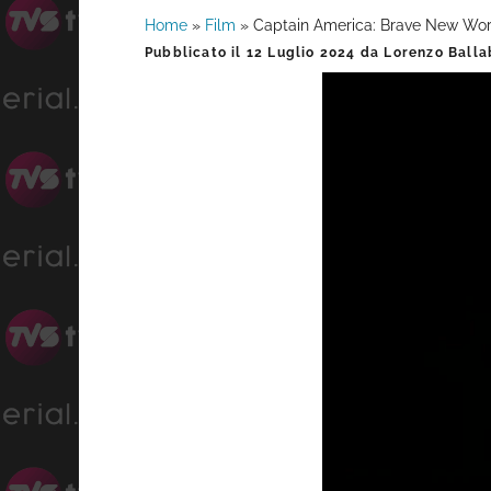
Home
»
Film
»
Captain America: Brave New Worl
Barra
Pubblicato il
12 Luglio 2024
da
Lorenzo Balla
laterale
primaria