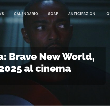
WS
CALENDARIO
SOAP
ANTICIPAZIONI
Q
BEAUTIFUL
IL PARADISO DELLE SIGNORE
LA PROMESSA
a: Brave New World,
SEGRETI DI FAMIGLIA
 2025 al cinema
TEMPESTA D’AMORE
UN POSTO AL SOLE