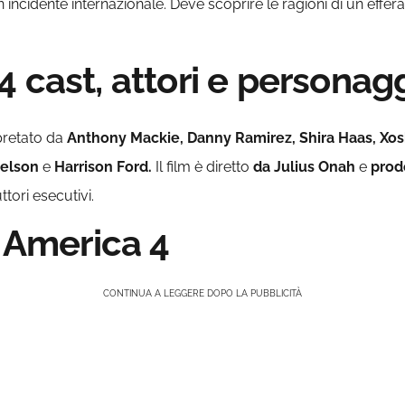
n incidente internazionale. Deve scoprire le ragioni di un eff
 cast, attori e personag
pretato da
Anthony Mackie, Danny Ramirez, Shira Haas,
Xos
 Nelson
e
Harrison Ford.
Il film è diretto
da Julius Onah
e
prod
tori esecutivi.
n America 4
CONTINUA A LEGGERE DOPO LA PUBBLICITÀ