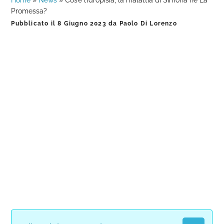
Home
»
News
»
Cos’è l’idropisia, la malattia di Simona ne La
Promessa?
Pubblicato il
8 Giugno 2023
da
Paolo Di Lorenzo