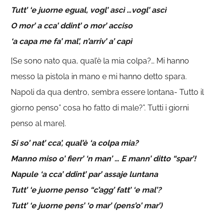
Tutt’ ‘e juorne egual, vogl’ ascì …vogl’ ascì
O mor’ a cca’ ddint’ o mor’ acciso
‘a capa me fa’ mal’, n’arriv’ a’ capì
[Se sono nato qua, qual’è la mia colpa?… Mi hanno
messo la pistola in mano e mi hanno detto spara.
Napoli da qua dentro, sembra essere lontana- Tutto il
giorno penso” cosa ho fatto di male?”. Tutti i giorni
penso al mare].
Si so’ nat’ cca’, qual’è ‘a colpa mia?
Manno miso o’ fierr’ ‘n man’ … E mann’ ditto “spar’!
Napule ‘a cca’ ddint’ par’ assaje luntana
Tutt’ ‘e juorne penso “c’agg’ fatt’ ‘e mal’?
Tutt’ ‘e juorne pens’ ‘o mar’ (pens’o’ mar’)