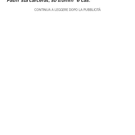
Patm’ sta carcerat’, so ll’omm’ ‘e cas’.
CONTINUA A LEGGERE DOPO LA PUBBLICITÀ