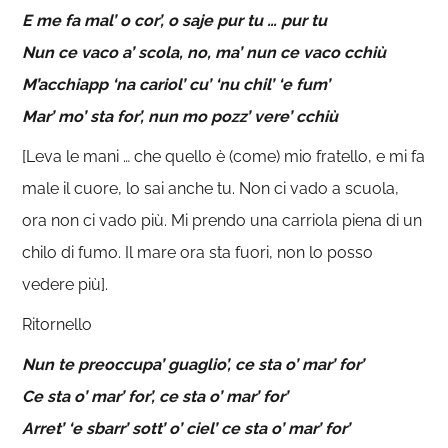
E me fa mal’ o cor’, o saje pur tu … pur tu
Nun ce vaco a’ scola, no, ma’ nun ce vaco cchiù
M’acchiapp ‘na cariol’ cu’ ‘nu chil’ ‘e fum’
Mar’ mo’ sta for’, nun mo pozz’ vere’ cchiù
[Leva le mani … che quello è (come) mio fratello, e mi fa
male il cuore, lo sai anche tu. Non ci vado a scuola,
ora non ci vado più. Mi prendo una carriola piena di un
chilo di fumo. Il mare ora sta fuori, non lo posso
vedere più].
Ritornello
Nun te preoccupa’ guaglio’, ce sta o’ mar’ for’
Ce sta o’ mar’ for’, ce sta o’ mar’ for’
Arret’ ‘e sbarr’ sott’ o’ ciel’ ce sta o’ mar’ for’