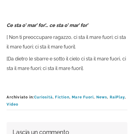
Ce sta o’ mar’ for’… ce sta o’ mar’ for’
[ Non ti preoccupare ragazzo, ci sta il mare fuori; ci sta
il mare fuori; ci sta il mare fuori].
[Da dietro le sbarre e sotto il cielo ci sta il mare fuori, ci
sta il mare fuori; ci sta il mare fuori].
Archiviato in:
Curiosità
,
Fiction
,
Mare Fuori
,
News
,
RaiPlay
,
Video
Interazioni
Lascia un commento