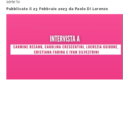
serie tv
Pubblicato il
23 Febbraio 2023
da
Paolo Di Lorenzo
Loaded
:
Progress
:
Unmute
0%
0%