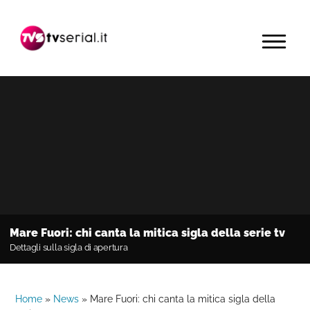
Passa
Passa
Passa
alla
al
alla
MENU
navigazione
contenuto
barra
primaria
principale
laterale
primaria
Mare Fuori: chi canta la mitica sigla della serie tv
Dettagli sulla sigla di apertura
Home
»
News
»
Mare Fuori: chi canta la mitica sigla della