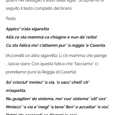
qual è nel dettaglio il testo della sigla? Scopriamo di
seguito il testo completo del brano
Testo
Appicc’ n’ata sigaretta
Allà ce sta mammà ca chiagne e nun da’ retta!
Cu sta fatica mo’ c’attamm pur’ ‘a reggia ‘e Caserta.
[Accenditi un altra sigaretta: Li c’è mamma che piange
… lascia stare: Con questa fatica che “facciamo” ci
prendiamo pure la Reggia di Caserta].
So’ crisciut’ mmiez’ ‘a via, ‘o sacc’ chell’ ch’
m’aspetta.
Nu guaglion’ do sistema, mo’ vuo’ sistema’ ‘utt’ cos’
Mmiezz’ ‘a via e’ megl’ ‘a tene’ fierr’ o accattar’ ‘e ros’.